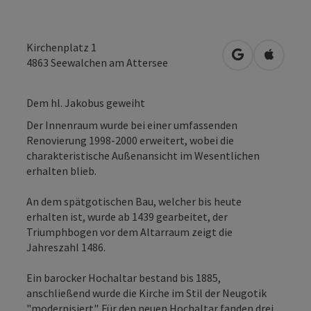
Kirchenplatz 1
in Google Map
in Apple
4863
Seewalchen am Attersee
Dem hl. Jakobus geweiht
Der Innenraum wurde bei einer umfassenden
Renovierung 1998-2000 erweitert, wobei die
charakteristische Außenansicht im Wesentlichen
erhalten blieb.
An dem spätgotischen Bau, welcher bis heute
erhalten ist, wurde ab 1439 gearbeitet, der
Triumphbogen vor dem Altarraum zeigt die
Jahreszahl 1486.
Ein barocker Hochaltar bestand bis 1885,
anschließend wurde die Kirche im Stil der Neugotik
"modernisiert". Für den neuen Hochaltar fanden drei