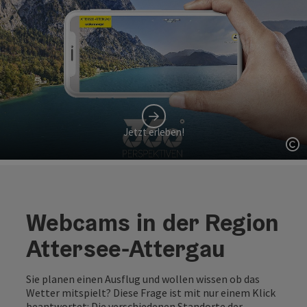
Jetzt erleben!
Co
Webcams in der Region
Attersee-Attergau
Sie planen einen Ausflug und wollen wissen ob das
Wetter mitspielt? Diese Frage ist mit nur einem Klick
beantwortet: Die verschiedenen Standorte der