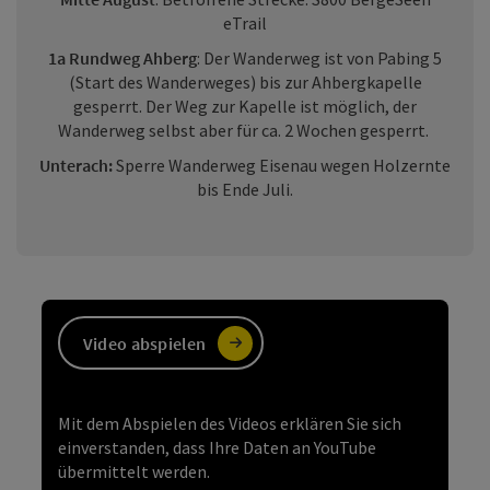
eTrail
1a Rundweg Ahberg
: Der Wanderweg ist von Pabing 5
(Start des Wanderweges) bis zur Ahbergkapelle
gesperrt. Der Weg zur Kapelle ist möglich, der
Wanderweg selbst aber für ca. 2 Wochen gesperrt.
Unterach:
Sperre Wanderweg Eisenau wegen Holzernte
bis Ende Juli.
https://youtu.be/Kqs6W62f1P4
Beschreibung
Video abspielen
Mit dem Abspielen des Videos erklären Sie sich
einverstanden, dass Ihre Daten an YouTube
übermittelt werden.