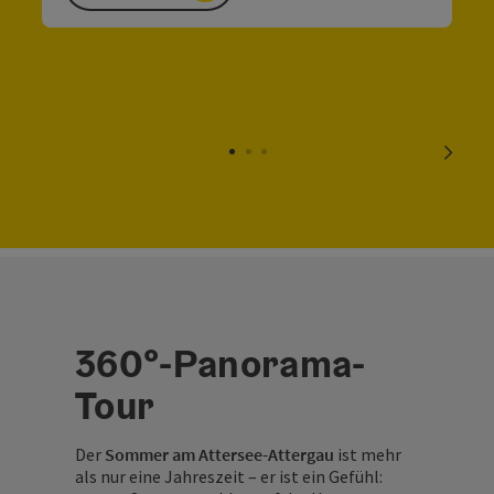
nächs
360°-Panorama-
Tour
Der
Sommer am Attersee-Attergau
ist mehr
als nur eine Jahreszeit – er ist ein Gefühl: