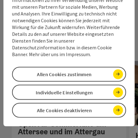
Alle Veranstaltungen
mit unseren Partnern für soziale Medien, Werbung
und Analysen. Ihre Einwilligung zu technisch nicht
notwendigen Cookies können Sie jederzeit mit
nächs
Wirkung für die Zukunft widerrufen. Weiterführende
Details zu den auf unserer Website eingesetzten
Diensten finden Sie in unserer
Datenschutzinformation bzw. in diesem Cookie
Banner. Mehr über uns im Impressum.
Allen Cookies zustimmen
Individuelle Einstellungen
Alle Cookies deaktivieren
Copyri
Open Air Sommerkino am
Attersee und im Attergau