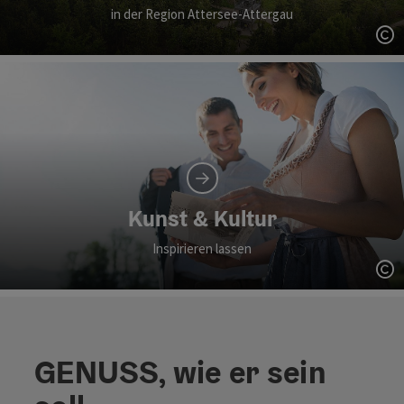
in der Region Attersee-Attergau
Co
Kunst & Kultur
Inspirieren lassen
Co
GENUSS, wie er sein