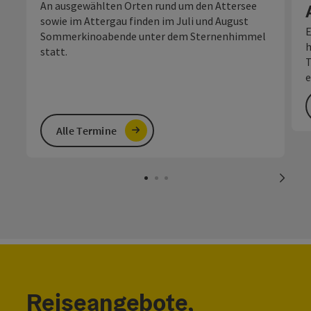
An ausgewählten Orten rund um den Attersee
sowie im Attergau finden im Juli und August
E
Sommerkinoabende unter dem Sternenhimmel
h
statt.
T
e
Alle Termine
nächs
Reiseangebote,