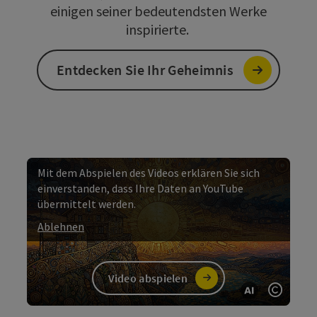
einigen seiner bedeutendsten Werke
inspirierte.
Entdecken Sie Ihr Geheimnis
Mit dem Abspielen des Videos erklären Sie sich
einverstanden, dass Ihre Daten an YouTube
übermittelt werden.
Ablehnen
Video abspielen
KI gener
Copyri
Video