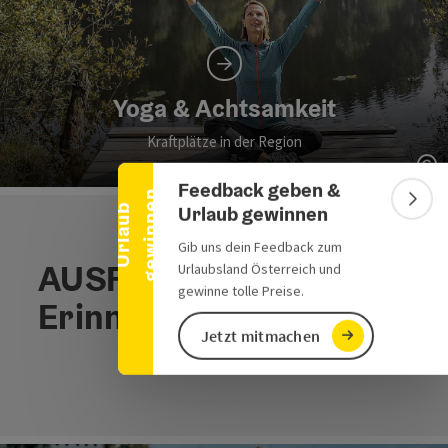
Banner einklappen
Yoga & Achtsamkeit
Kraftplätze in der Region
Co
Feedback geben &
n
Bann
Urlaub gewinnen
U
r
l
a
u
b
g
e
w
i
n
n
e
Gib uns dein Feedback zum
AUSFLUGSZIELE, die
Urlaubsland Österreich und
gewinne tolle Preise.
Erinnerungen schaffen
Jetzt mitmachen