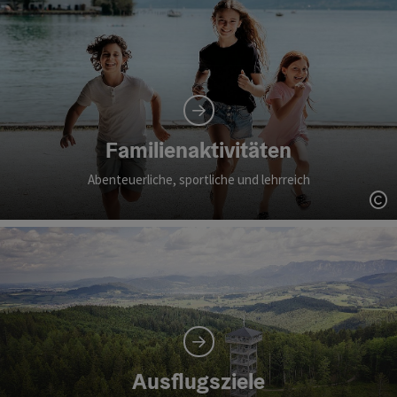
Familienaktivitäten
Abenteuerliche, sportliche und lehrreich
Co
Ausflugsziele