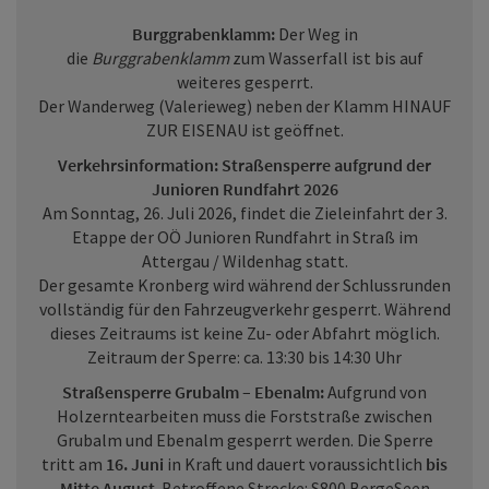
Burggrabenklamm:
Der Weg in
die
Burggrabenklamm
zum Wasserfall ist bis auf
weiteres gesperrt.
Der Wanderweg (Valerieweg) neben der Klamm HINAUF
ZUR EISENAU ist geöffnet.
Verkehrsinformation: Straßensperre aufgrund der
Junioren Rundfahrt 2026
Am Sonntag, 26. Juli 2026, findet die Zieleinfahrt der 3.
Etappe der OÖ Junioren Rundfahrt in Straß im
Attergau / Wildenhag statt.
Der gesamte Kronberg wird während der Schlussrunden
vollständig für den Fahrzeugverkehr gesperrt. Während
dieses Zeitraums ist keine Zu- oder Abfahrt möglich.
Zeitraum der Sperre: ca. 13:30 bis 14:30 Uhr
Straßensperre Grubalm – Ebenalm:
Aufgrund von
Holzerntearbeiten muss die Forststraße zwischen
Grubalm und Ebenalm gesperrt werden. Die Sperre
tritt am
16. Juni
in Kraft und dauert voraussichtlich
bis
Mitte August
. Betroffene Strecke: S800 BergeSeen