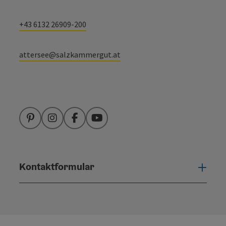
+43 6132 26909-200
attersee@salzkammergut.at
Pinterest
Instagram
Facebook
YouTube
Kontaktformular
Konta