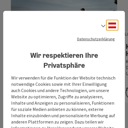
Deuts
Sprach
Datenschutzerklärung
Copyri
Wohin soll´s gehen?
Wir respektieren Ihre
EVENTKALENDER
K
Privatsphäre
D
Mit unserem Eventkalender finden Sie die
U
besten Veranstaltungen in der Region Attersee-
Wir verwenden für die Funktion der Website technisch
Attergau auf einen Blick.
notwendige Cookies sowie mit Ihrer Einwilligung
T
auch Cookies und andere Technologien, um unsere
Website zu optimieren, Zugriffe zu analysieren,
Inhalte und Anzeigen zu personalisieren, Funktionen
für soziale Medien anbieten zu können, externe
Inhalte einzubinden und personalisierte Werbung auf
anderen Plattformen zu zeigen. Dazu teilen wir
Informationen zu Ihrer Verwendung unserer Website