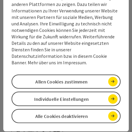
Kontakt
anderen Plattformen zu zeigen. Dazu teilen wir
Informationen zu Ihrer Verwendung unserer Website
mit unseren Partnern für soziale Medien, Werbung
und Analysen. Ihre Einwilligung zu technisch nicht
Salzkammergut Tourismus - Destination
notwendigen Cookies können Sie jederzeit mit
Wirkung für die Zukunft widerrufen. Weiterführende
Attersee-Attergau
Details zu den auf unserer Website eingesetzten
Diensten finden Sie in unserer
Attergaustraße 55
Datenschutzinformation bzw. in diesem Cookie
4880 St. Georgen
Banner. Mehr über uns im Impressum.
+43 6132 26909-200
Allen Cookies zustimmen
attersee@salzkammergut.at
Individuelle Einstellungen
Alle Cookies deaktivieren