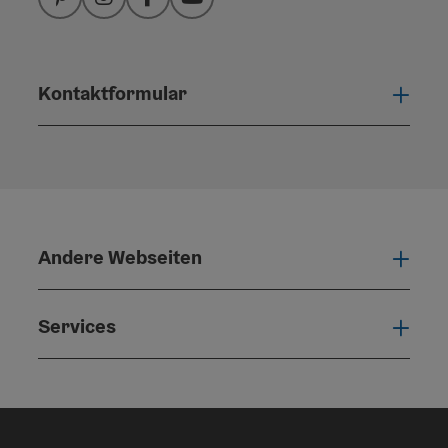
Pinterest
Instagram
Facebook
YouTube
Kontaktformular
Konta
Andere Webseiten
Ande
Services
Serv