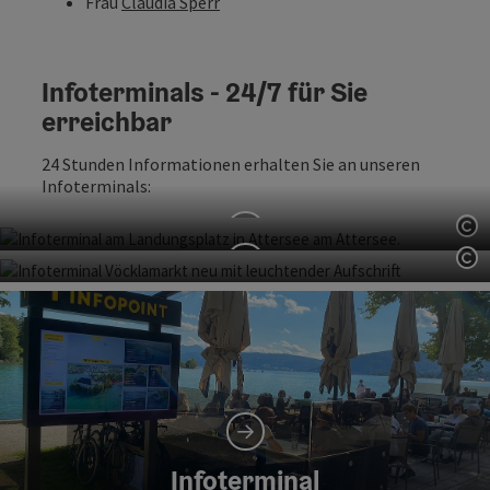
Frau
Claudia Sperr
Infoterminals - 24/7 für Sie
erreichbar
24 Stunden Informationen erhalten Sie an unseren
Infoterminals:
Co
Infoterminal
Co
Infoterminal
Attersee am Attersee
Vöcklamarkt
Infoterminal