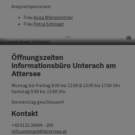
Ansprechpersonen:
Frau
Asisa Wiespointner
Frau
Petra Schinagl
Co
Informationsbüro Unterach am
Öffnungszeiten
Attersee
Informationsbüro Unterach am
Attersee
Hauptstraße 9, 4866 Unterach am Attersee
Montag bis Freitag 8.00 bis 12.00 & 13.00 bis 17.00 Uhr
Samstag 9.00 bis 13.00 Uhr
Donnerstag geschlossen!
Kontakt
+43 6132 26909 - 200
info.unterach@attersee.at