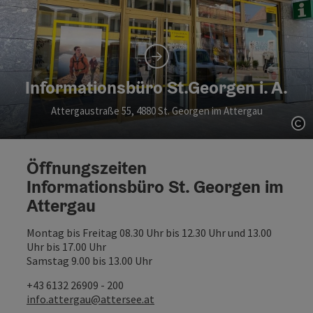
Informationsbüro St.Georgen i. A.
Attergaustraße 55, 4880 St. Georgen im Attergau
Co
Öffnungszeiten
Informationsbüro St. Georgen im
Attergau
Montag bis Freitag 08.30 Uhr bis 12.30 Uhr und 13.00
Uhr bis 17.00 Uhr
Samstag 9.00 bis 13.00 Uhr
+43 6132 26909 - 200
info.attergau@attersee.at