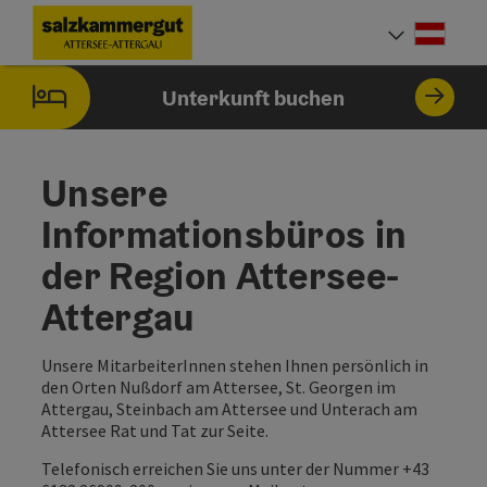
Accesskey
Accesskey
Accesskey
Accesskey
Accesskey
Accesskey
Zum Inhalt
Zur Navigation
Zum Seitenanfang
Zum Impressum
Zu den Hinweisen zur Bedienung der Website
Zur Startseite
[0]
[7]
[1]
[5]
[2]
[6]
Deut
Sprach
Unterkunft buchen
Unsere
Informationsbüros in
der Region Attersee-
Attergau
Unsere MitarbeiterInnen stehen Ihnen persönlich in
den Orten Nußdorf am Attersee, St. Georgen im
Attergau, Steinbach am Attersee und Unterach am
Attersee Rat und Tat zur Seite.
Telefonisch erreichen Sie uns unter der Nummer +43