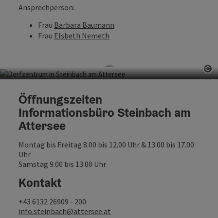
Ansprechperson:
Frau
Barbara Baumann
Frau
Elsbeth Nemeth
Co
Informationsbüro Steinbach am
Öffnungszeiten
Attersee
Informationsbüro Steinbach am
Attersee
Steinbach 5, 4853 Steinbach am Attersee
Montag bis Freitag 8.00 bis 12.00 Uhr & 13.00 bis 17.00
Uhr
Samstag 9.00 bis 13.00 Uhr
Kontakt
+43 6132 26909 - 200
info.steinbach@attersee.at