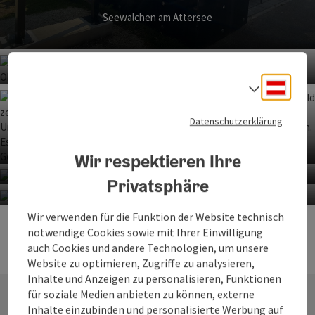
Seewalchen am Attersee
Co
Deuts
Sprach
Infoterminal
Datenschutzerklärung
Schörfling am Attersee
Infoterminal
Wir respektieren Ihre
Co
Privatsphäre
Unterach am Attersee
Co
Infoterminal
Co
Wir verwenden für die Funktion der Website technisch
Infoterminal
Weyregg am Attersee
notwendige Cookies sowie mit Ihrer Einwilligung
St. Georgen im Attergau
auch Cookies und andere Technologien, um unsere
Website zu optimieren, Zugriffe zu analysieren,
Inhalte und Anzeigen zu personalisieren, Funktionen
für soziale Medien anbieten zu können, externe
Inhalte einzubinden und personalisierte Werbung auf