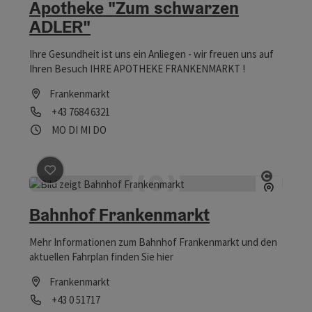
Apotheke "Zum schwarzen
ADLER"
Ihre Gesundheit ist uns ein Anliegen - wir freuen uns auf
Ihren Besuch IHRE APOTHEKE FRANKENMARKT !
Frankenmarkt
Telefon
+43 7684 6321
Öffnungszeiten
Montag geöffnet
Dienstag geöffnet
Mittwoch geöffnet
Donnerstag geöffnet
MO
DI
MI
DO
Beitrag merken
: Bahnhof Frankenmarkt
Copyrig
Bahnhof Frankenmarkt
Mehr Informationen zum Bahnhof Frankenmarkt und den
aktuellen Fahrplan finden Sie hier
Frankenmarkt
Telefon
+43 0 51717