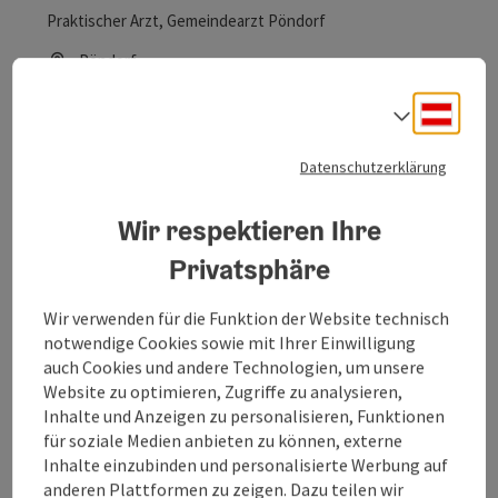
Praktischer Arzt, Gemeindearzt Pöndorf
Pöndorf
Telefon
+43 7684 7191-0
Deuts
Sprach
Öffnungszeiten
Montag geöffnet
Dienstag geöffnet
Mittwoch geöffnet
Donnerstag geöffnet
Freitag geöffnet
MO
DI
MI
DO
FR
Datenschutzerklärung
Wir respektieren Ihre
Beitrag merken
: Dr.med.univ. Haselbruner
Copyrig
Privatsphäre
Dr.med.univ. Haselbruner
Wir verwenden für die Funktion der Website technisch
Praxis für Allgemeinmedizin | Gemeindearzt
notwendige Cookies sowie mit Ihrer Einwilligung
auch Cookies und andere Technologien, um unsere
Frankenmarkt
Website zu optimieren, Zugriffe zu analysieren,
Telefon
+43 7684 8031
Inhalte und Anzeigen zu personalisieren, Funktionen
Öffnungszeiten
Montag geöffnet
Dienstag geöffnet
Mittwoch geöffnet
Donnerstag geöffnet
Freitag geöffnet
MO
DI
MI
DO
FR
für soziale Medien anbieten zu können, externe
Inhalte einzubinden und personalisierte Werbung auf
anderen Plattformen zu zeigen. Dazu teilen wir