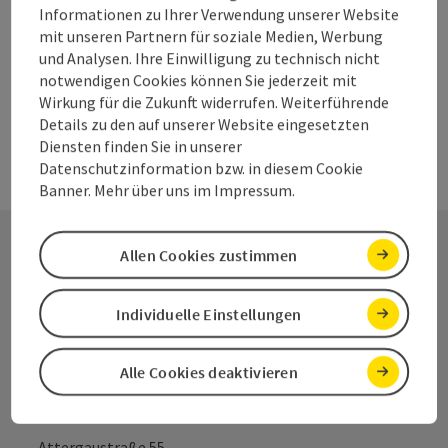
Informationen zu Ihrer Verwendung unserer Website
Seite zurück
Seite 
1
…
5
mit unseren Partnern für soziale Medien, Werbung
und Analysen. Ihre Einwilligung zu technisch nicht
notwendigen Cookies können Sie jederzeit mit
Wirkung für die Zukunft widerrufen. Weiterführende
Details zu den auf unserer Website eingesetzten
Diensten finden Sie in unserer
Datenschutzinformation bzw. in diesem Cookie
Banner. Mehr über uns im Impressum.
Allen Cookies zustimmen
Kontakt
Individuelle Einstellungen
Salzkammergut Tourismus - Destination
Alle Cookies deaktivieren
Attersee-Attergau
Attergaustraße 55