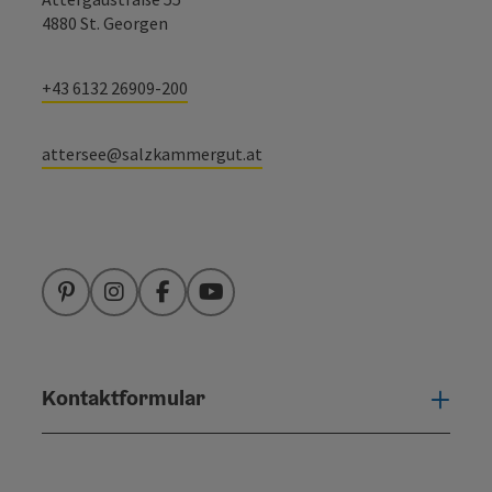
4880 St. Georgen
+43 6132 26909-200
attersee@salzkammergut.at
Pinterest
Instagram
Facebook
YouTube
Kontaktformular
Konta