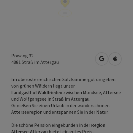
Powang 32
in Google Map
in Apple
4881
Straß im Attergau
Im oberösterreichischen Salzkammergut umgeben
von grünen Wäldern liegt unser
Landgasthof Waldfrieden
zwischen Mondsee, Attersee
und Wolfgangsee in Straß im Attergau.
Genießen Sie einen Urlaub in der wunderschönen
Atterseeregion und entspannen Sie in der Natur.
Die schöne Pension eingebunden in der
Region
Attersee-Attergau
bietet ein gutes Preis-