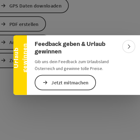
GPS Daten downloaden
Banner einklappen
PDF erstellen
Anfrage senden
Feedback geben & Urlaub
s öffnen
 Maps öffnen
n
Bann
gewinnen
U
r
l
a
u
b
g
e
w
i
n
n
e
Zur Website
Gib uns dein Feedback zum Urlaubsland
Österreich und gewinne tolle Preise.
Jetzt mitmachen