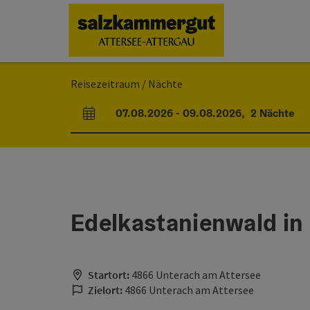
Accesskey
Accesskey
Accesskey
Accesskey
Accesskey
Accesskey
Zum Inhalt
Zur Navigation
Zum Seitenanfang
Zum Impressum
Zu den Hinweisen zur Bedienung der Website
Zur Startseite
[0]
[7]
[1]
[5]
[2]
[6]
Reisezeitraum / Nächte
07.08.2026
-
09.08.2026
,
2
Nächte
An- und Abreisefelder
Edelkastanienwald in
Startort:
4866 Unterach am Attersee
Zielort:
4866 Unterach am Attersee