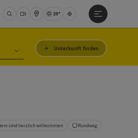
28°
Hauptmenü öffne
Aktuelles Wetter
Attersee, sonnig
Suchen
Webcams
Karte
Guide
Unterkunft finden
iere sind herzlich willkommen
Rundweg