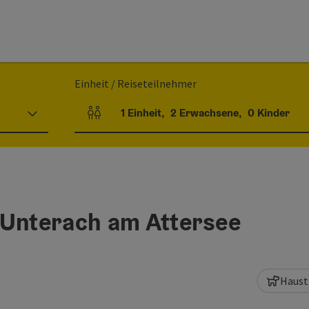
Einheit / Reiseteilnehmer
1
Einheit
,
2
Erwachsene
,
0
Kinder
Einheitenanzahl und Personenfelder
 Unterach am Attersee
Haust