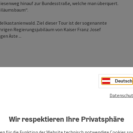
Wiesenweg hinauf zur Bundesstraße, welche man überquert.
biläumsbaum“.
lkastanienwald. Ziel dieser Tour ist der sogenannte
ährigen Regierungsjubiläum von Kaiser Franz Josef
en Äste ...
Deutsch
Datenschut
Wir respektieren Ihre Privatsphäre
en für die Funktion der Website technisch notwendige Cookies sow