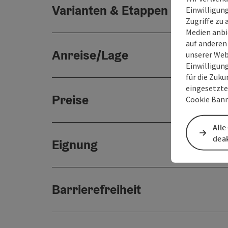
Varianten & Etappen
Einwilligun
Zugriffe zu 
Medien anbi
auf anderen
Anreise/Lage
unserer Web
Einwilligun
für die Zuku
eingesetzte
Preise
Cookie Bann
Alle
deak
Eignung
Barrierefreiheit