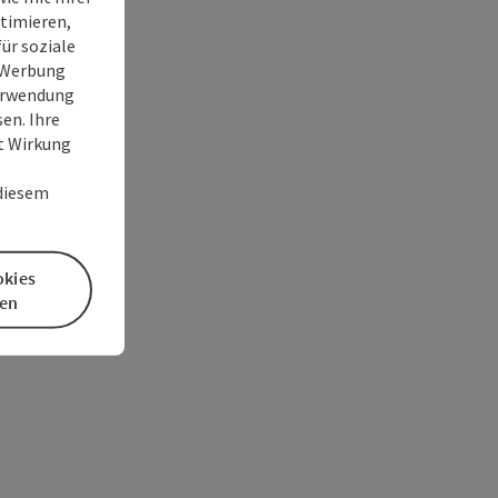
timieren,
ür soziale
e Werbung
Verwendung
en. Ihre
it Wirkung
 diesem
okies
en