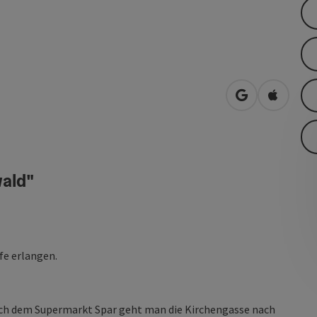
in Google Map
in Apple
wald"
ife erlangen.
ach dem Supermarkt Spar geht man die Kirchengasse nach