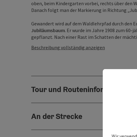
oben, beim Kindergarten vorbei, rechts über den 
Danach folgt man der Markierung in Richtung „Ju
Gewandert wird auf dem Waldlehrpfad durch den Ede
Jubiläumsbaum
. Er wurde im Jahre 1908 zum 60-j
gepflanzt. Nach einer Rast im Schatten der mächtig
Beschreibung vollständig anzeigen
Tour und Routeninformationen
An der Strecke
Wir verwend