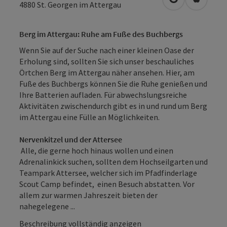
in Google Map
in Apple
4880
St. Georgen im Attergau
Berg im Attergau: Ruhe am Fuße des Buchbergs
Wenn Sie auf der Suche nach einer kleinen Oase der
Erholung sind, sollten Sie sich unser beschauliches
Örtchen Berg im Attergau näher ansehen. Hier, am
Fuße des Buchbergs können Sie die Ruhe genießen und
Ihre Batterien aufladen. Für abwechslungsreiche
Aktivitäten zwischendurch gibt es in und rund um Berg
im Attergau eine Fülle an Möglichkeiten.
Nervenkitzel und der Attersee
Alle, die gerne hoch hinaus wollen und einen
Adrenalinkick suchen, sollten dem Hochseilgarten und
Teampark Attersee, welcher sich im Pfadfinderlage
Scout Camp befindet, einen Besuch abstatten. Vor
allem zur warmen Jahreszeit bieten der
nahegelegene ...
Beschreibung vollständig anzeigen