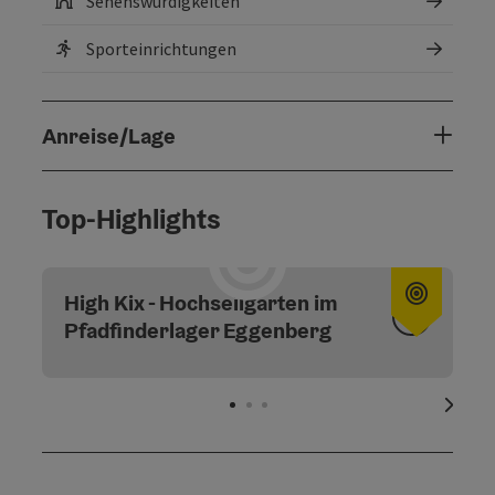
Sehenswürdigkeiten
Sporteinrichtungen
Anreise/Lage
Top-Highlights
Copyri
High Kix - Hochseilgarten im
Pfadfinderlager Eggenberg
nächs