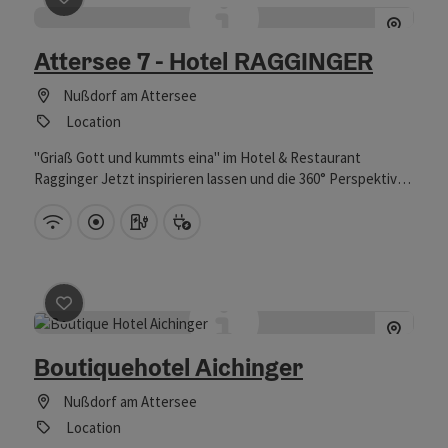
Attersee 7 - Hotel RAGGINGER
Nußdorf am Attersee
Location
"Griaß Gott und kummts eina" im Hotel & Restaurant
Ragginger Jetzt inspirieren lassen und die 360° Perspektiven
Tour ausprobieren!
W-Lan (kostenlos)
Direkt im Zentrum
Auto Ladestation
Bike Ladestation
Beitrag merken
: Boutiquehotel Aichinger
Boutiquehotel Aichinger
Nußdorf am Attersee
Location