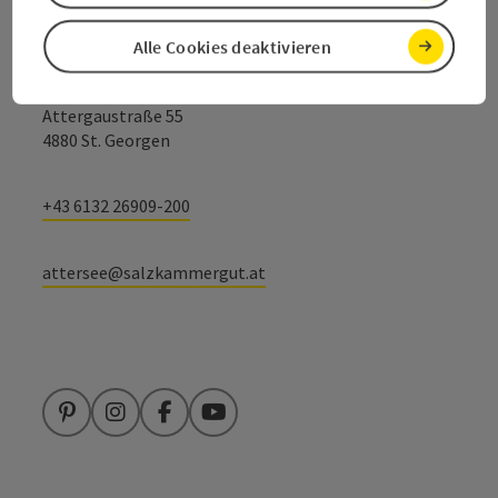
Salzkammergut Tourismus - Destination
Alle Cookies deaktivieren
Attersee-Attergau
Attergaustraße 55
4880 St. Georgen
+43 6132 26909-200
attersee@salzkammergut.at
Pinterest
Instagram
Facebook
YouTube