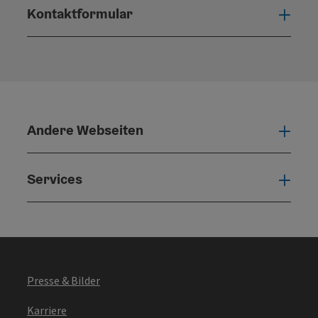
Kontaktformular
Konta
Andere Webseiten
Ande
Services
Serv
Presse & Bilder
Karriere