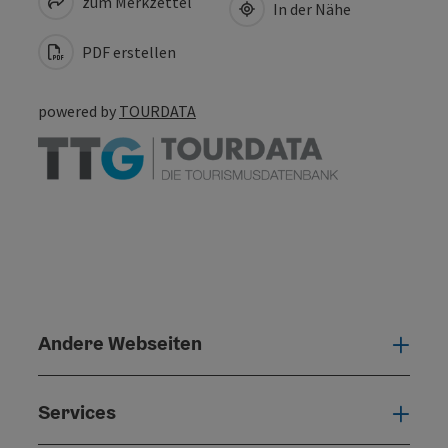
zum Merkzettel
In der Nähe
PDF erstellen
powered by
TOURDATA
Andere Webseiten
Ande
Services
Serv