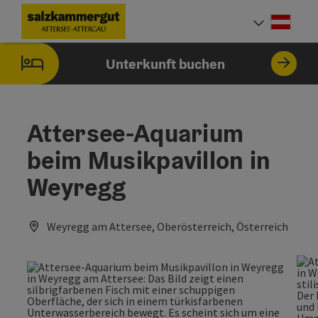
Accesskey
Accesskey
Accesskey
Accesskey
Accesskey
Accesskey
Zum Inhalt
Zur Navigation
Zum Seitenanfang
Zum Impressum
Zu den Hinweisen zur Bedienung der Website
Zur Startseite
[0]
[7]
[1]
[5]
[2]
[6]
Deut
Sprach
Unterkunft buchen
Attersee-Aquarium
beim Musikpavillon in
Weyregg
Weyregg am Attersee, Oberösterreich, Österreich