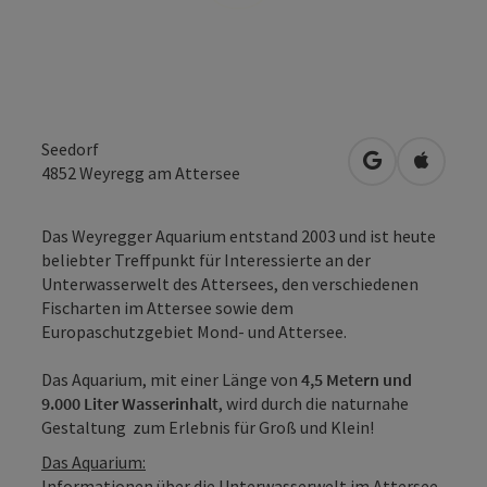
Seedorf
in Google Map
in Apple
4852
Weyregg am Attersee
Das Weyregger Aquarium entstand 2003 und ist heute
beliebter Treffpunkt für Interessierte an der
Unterwasserwelt des Attersees, den verschiedenen
Fischarten im Attersee sowie dem
Europaschutzgebiet Mond- und Attersee.
Das Aquarium, mit einer Länge von
4,5 Metern und
9.000 Liter Wasserinhalt
, wird durch die naturnahe
Gestaltung zum Erlebnis für Groß und Klein!
Das Aquarium:
Informationen über die Unterwasserwelt im Attersee,