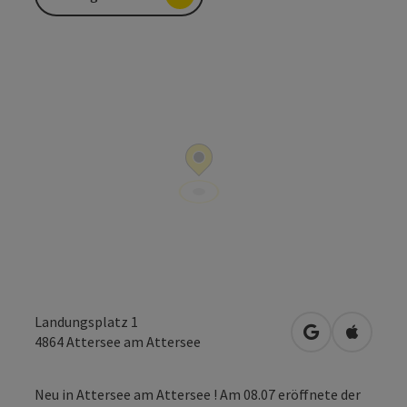
Landungsplatz 1
in Google Map
in Apple
4864
Attersee am Attersee
Neu in Attersee am Attersee ! Am 08.07 eröffnete der