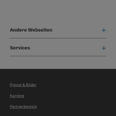
Andere Webseiten
Ande
Services
Serv
Presse & Bilder
Karriere
Partnerbereich