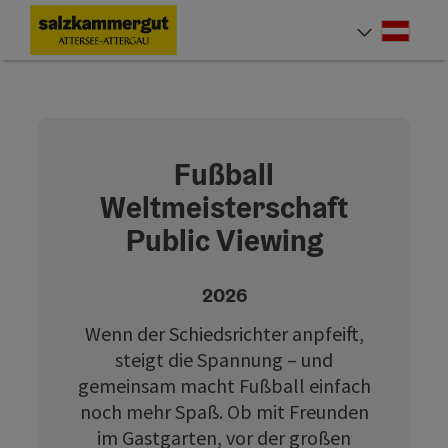
Accesskey
Accesskey
Accesskey
Accesskey
Accesskey
Accesskey
Zum Inhalt
Zur Navigation
Zum Seitenanfang
Zum Impressum
Zu den Hinweisen zur Bedienung der Website
Zur Startseite
[0]
[7]
[1]
[5]
[2]
[6]
Deut
Sprach
Fußball
Weltmeisterschaft
Public Viewing
2026
Wenn der Schiedsrichter anpfeift,
steigt die Spannung – und
gemeinsam macht Fußball einfach
noch mehr Spaß. Ob mit Freunden
im Gastgarten, vor der großen