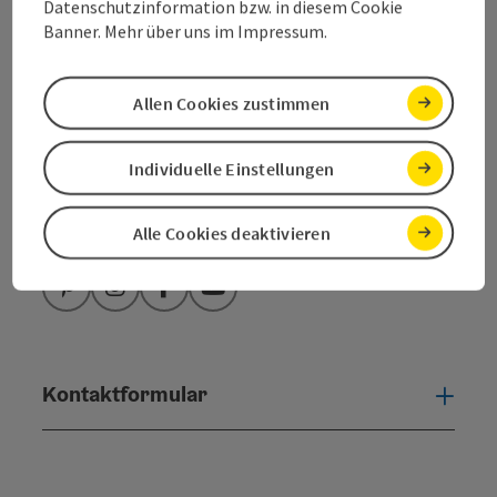
Datenschutzinformation bzw. in diesem Cookie
4880 St. Georgen
Banner. Mehr über uns im Impressum.
+43 6132 26909-200
Allen Cookies zustimmen
attersee@salzkammergut.at
Individuelle Einstellungen
Alle Cookies deaktivieren
Pinterest
Instagram
Facebook
YouTube
Kontaktformular
Konta