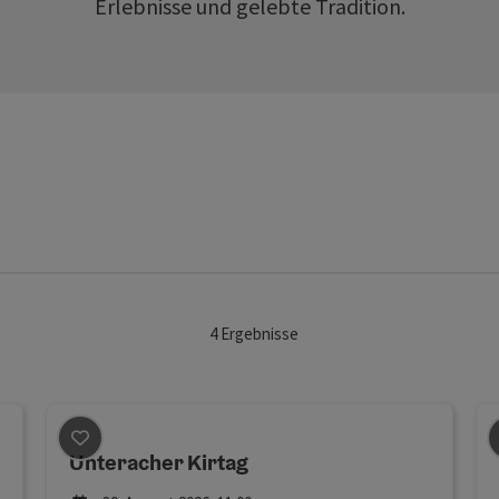
Erlebnisse und gelebte Tradition.
4
Ergebnisse
Unteracher Kirtag
m Attersee
Beitrag merken
: Unteracher Kirtag