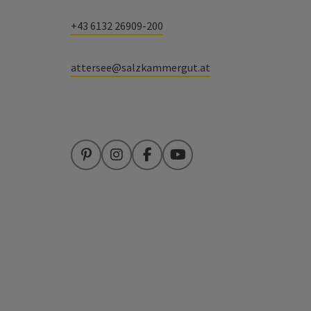
+43 6132 26909-200
attersee@salzkammergut.at
Pinterest
Instagram
Facebook
YouTube