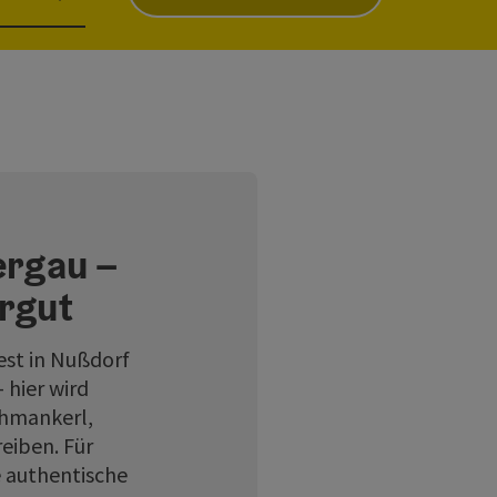
ergau –
rgut
est in Nußdorf
 hier wird
chmankerl,
eiben. Für
e authentische