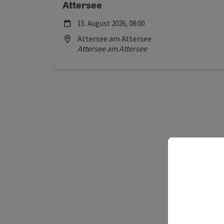
Attersee
Nächster Termin
15.
August
2026
,
08:00
Location
Attersee am Attersee
Attersee am Attersee