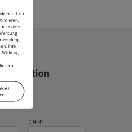
ie mit Ihrer
timieren,
ür soziale
e Werbung
Verwendung
en. Ihre
it Wirkung
 diesem
Destination
okies
en
E-Mail
*