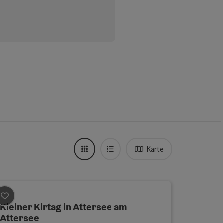
Kacheln
Liste
Karte
Kleiner Kirtag in Attersee am
Beitrag merken
: Kleiner Kirtag in Attersee am Attersee
Attersee