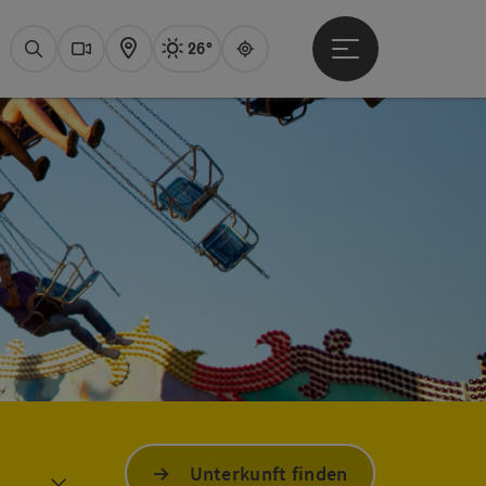
26°
Hauptmenü öffne
Aktuelles Wetter
Attersee, sonnig
Suchen
Webcams
Karte
Guide
Unterkunft finden