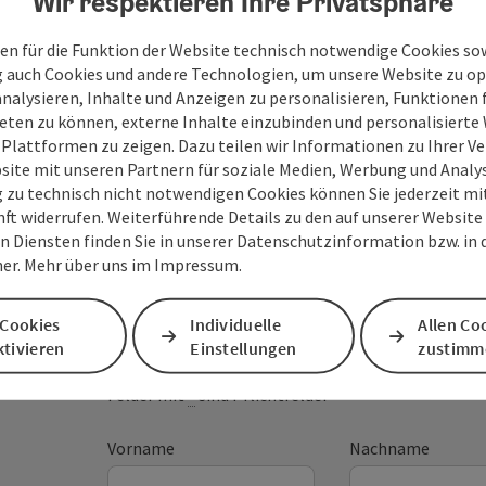
Wir respektieren Ihre Privatsphäre
en für die Funktion der Website technisch notwendige Cookies sow
g auch Cookies und andere Technologien, um unsere Website zu op
analysieren, Inhalte und Anzeigen zu personalisieren, Funktionen f
eten zu können, externe Inhalte einzubinden und personalisiert
 Plattformen zu zeigen. Dazu teilen wir Informationen zu Ihrer 
site mit unseren Partnern für soziale Medien, Werbung und Analys
g zu technisch nicht notwendigen Cookies können Sie jederzeit m
nft widerrufen. Weiterführende Details zu den auf unserer Website
n Diensten finden Sie in unserer Datenschutzinformation bzw. in
Ihre Nachricht an die 
er. Mehr über uns im Impressum.
Attersee-Attergau
 Cookies
Individuelle
Allen Co
tivieren
Einstellungen
zustimm
Felder mit
*
sind Pflichtfelder
Vorname
Nachname