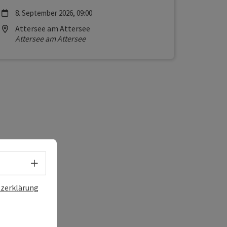
Nächster Termin
8.
September
2026
,
09:00
Location
Attersee am Attersee
Attersee am Attersee
ee
Sprachwahl - Menü öffnen
zerklärung