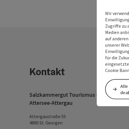
Wir verwend
Einwilligun
Zugriffe zu 
Medien anbi
auf anderen
unserer Web
Einwilligun
für die Zuku
eingesetzte
Kontakt
Cookie Bann
Alle
deak
Salzkammergut Tourismus - Destination
Attersee-Attergau
Attergaustraße 55
4880 St. Georgen