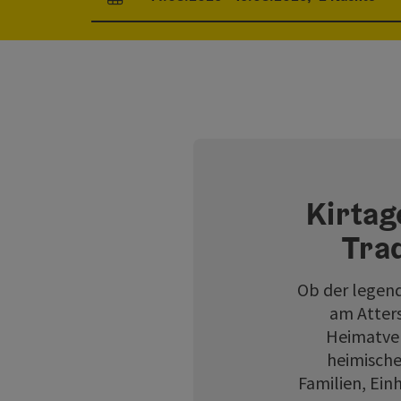
An- und Abreisefelder
Kirtag
Tra
Ob der legend
am Atters
Heimatver
heimische
Familien, Ein