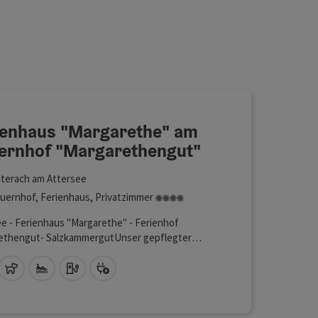
nhof "Margarethengut"
fnen
ienhaus "Margarethe" am
ernhof "Margarethengut"
terach am Attersee
4 Blumen
uernhof, Ferienhaus, Privatzimmer
e - Ferienhaus "Margarethe" - Ferienhof
ethengut- SalzkammergutUnser gepflegter
auernhof befindet sich in herrlicher Einzellage
er Anhöhe oberhalb des Attersees, mit herrlichem
Lan (kostenlos)
Haustiere erlaubt
Eigener Badeplatz
Auto Ladestation
Bike Ladestation
mablick über See und Gebirge. Wohnen im
chutzgebiet Egelsee,…. Auszeit am
ethengut und Nachhaltigkeit auf unserem