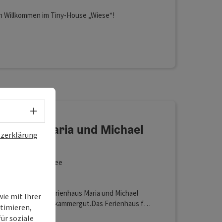
ch Willkommen im Tiny-House „Wiese“!
Lan (kostenlos)
fnen
Sprachwahl - Menü öffnen
ienhaus Maria und Michael
zerklärung
f
einbach am Attersee
rienhaus
im gemütlichen Ferienhaus Maria und Michael
ie mit Ihrer
m Attersee im Salzkammergut.Das Ferienhaus für
timieren,
7 Personen liegt über Steinbach mit herrlichen
ür soziale