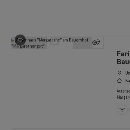
Beitrag merken
: Ferienhaus "Margarethe" am Bauer
Copyright öf
Fer
Bau
Un
Ba
Atterse
Margar
Ferienb
auf ein
W-
Panora
Naturs
Margar