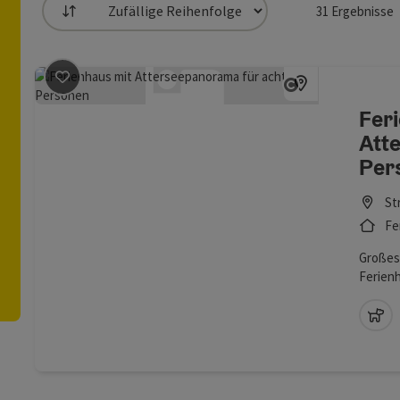
31
Ergebnisse
Sortierung
 die Liste stehen Filter zur Verfügung mit denen die Auswahl v
Beitrag merken
: Ferienhaus mit Atterseepanorama fü
Copyright öf
Fer
Att
Per
St
Fe
Großes
Ferienh
gelege
überbli
Ha
Abtsdor
den Tra
erlebe 
Panora
en