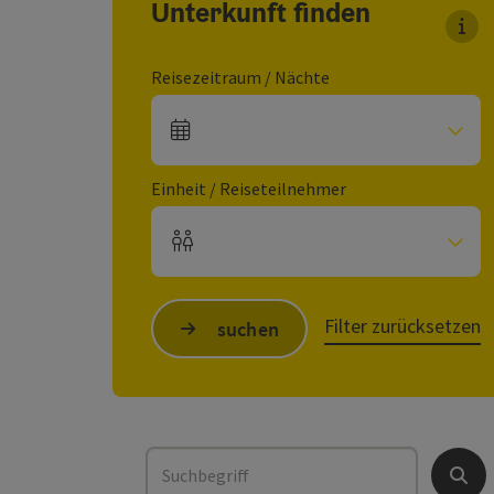
Unterkunft finden
Für
Reisezeitraum / Nächte
An- und Abreisefelder
Einheit / Reiseteilnehmer
Einheitenanzahl und Personenfelder
Filter zurücksetzen
suchen
Suchbegriff
Such