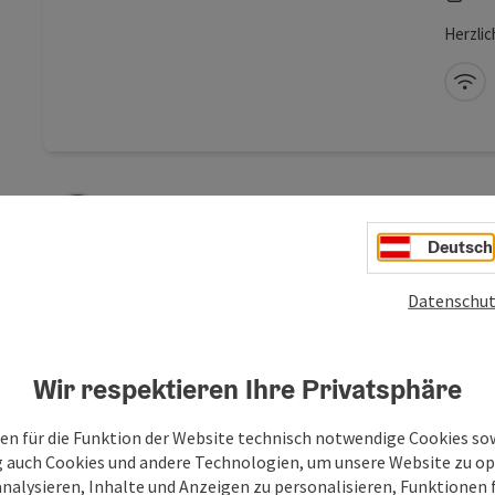
Herzli
W-
Beitrag merken
: Ferienhaus Maria und Michael Zopf
Copyright öf
Deutsch
Fer
Datenschut
Zop
St
Wir respektieren Ihre Privatsphäre
Fe
Urlaub 
en für die Funktion der Website technisch notwendige Cookies sow
Zopf a
g auch Cookies und andere Technologien, um unsere Website zu op
bis zu 
analysieren, Inhalte und Anzeigen zu personalisieren, Funktionen f