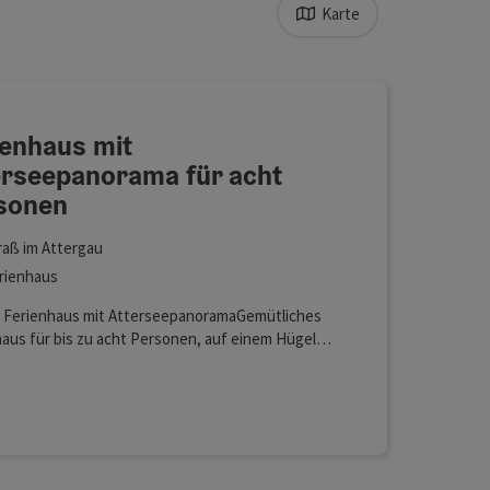
Karte
erfeinert werden kann. Die Ergebnisse in der Liste werden durc
r acht Personen
fnen
ienhaus mit
erseepanorama für acht
sonen
raß im Attergau
rienhaus
 Ferienhaus mit AtterseepanoramaGemütliches
aus für bis zu acht Personen, auf einem Hügel
n. Von der Terrasse und vom großzügigen Garten
ckt man den Attersee, sieht die Ortschaften
ustiere erlaubt
f, Attersee und Weyregg, erkennt in der Ferne
unstein. Blicke direkt in das Ferienhaus und
Urlaubsvorfreude. HIER geht es zur
matour.Das Haus wurde in den 50er Jahren