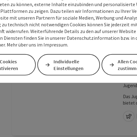
Ausblic
W-
eten zu können, externe Inhalte einzubinden und personalisiert
perfekt
 Plattformen zu zeigen. Dazu teilen wir Informationen zu Ihrer 
Umgeb
site mit unseren Partnern für soziale Medien, Werbung und Analys
g zu technisch nicht notwendigen Cookies können Sie jederzeit m
nft widerrufen. Weiterführende Details zu den auf unserer Website
n Diensten finden Sie in unserer Datenschutzinformation bzw. in
Beitrag merken
: Europacamp
Copyright öf
er. Mehr über uns im Impressum.
Eur
 Cookies
Individuelle
Allen Co
tivieren
Einstellungen
zustimm
St
Ca
Jugend
Das Ju
bietet 
Seezug
Beachvo
Ha
Aktivit