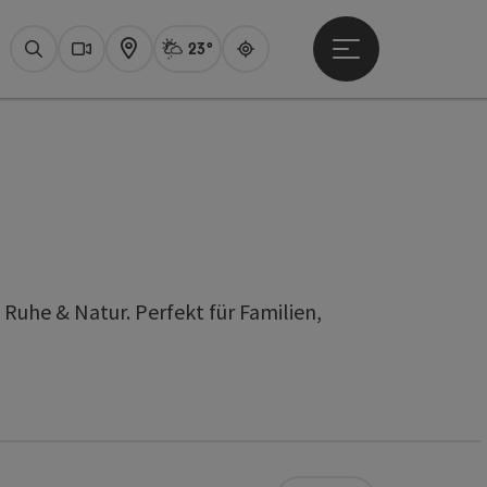
23°
Hauptmenü öffne
Aktuelles Wetter
Attersee, Sprüh
Suchen
Webcams
Karte
Guide
Ruhe & Natur. Perfekt für Familien,