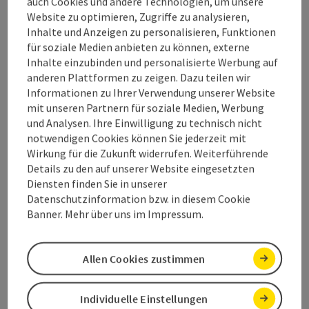
auch Cookies und andere Technologien, um unsere
08.08.2026 - 18:03
Website zu optimieren, Zugriffe zu analysieren,
Inhalte und Anzeigen zu personalisieren, Funktionen
Copyright
für soziale Medien anbieten zu können, externe
Ferienhof Margarethengut,
Inhalte einzubinden und personalisierte Werbung auf
anderen Plattformen zu zeigen. Dazu teilen wir
www.margarethengut.at/
Informationen zu Ihrer Verwendung unserer Website
mit unseren Partnern für soziale Medien, Werbung
und Analysen. Ihre Einwilligung zu technisch nicht
notwendigen Cookies können Sie jederzeit mit
Beitrag merken
Beitrag drucken
Wirkung für die Zukunft widerrufen. Weiterführende
Details zu den auf unserer Website eingesetzten
zum Merkzettel
Diensten finden Sie in unserer
In der Nähe
Datenschutzinformation bzw. in diesem Cookie
Banner. Mehr über uns im Impressum.
PDF erstellen
powered by
TOURDATA
Allen Cookies zustimmen
Individuelle Einstellungen