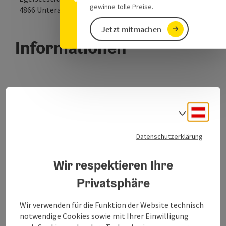
gewinne tolle Preise.
in Google Maps
in Apple 
4866
Unterach am Attersee
Jetzt mitmachen
Informationen
Standort
Egelseestrasse 42
Deuts
Sprach
4866 Unterach am Attersee
Datenschutzerklärung
Seehöhe
620m
Wir respektieren Ihre
Privatsphäre
Region
Vöcklabruck, Oberösterreich
Wir verwenden für die Funktion der Website technisch
notwendige Cookies sowie mit Ihrer Einwilligung
Letzte Aktualisierung