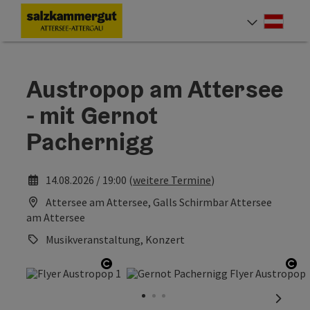
Accesskey
Accesskey
Accesskey
Accesskey
Accesskey
Accesskey
Zum Inhalt
Zur Navigation
Zum Seitenanfang
Zum Impressum
Zu den Hinweisen zur Bedienung der Website
Zur Startseite
[0]
[7]
[1]
[5]
[2]
[6]
Deut
Sprach
Austropop am Attersee
- mit Gernot
Pachernigg
14.08.2026 / 19:00 (
weitere Termine
)
Attersee am Attersee, Galls Schirmbar Attersee
am Attersee
Musikveranstaltung, Konzert
Copyright öffnen
Cop
nächst