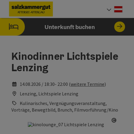
Accesskey
Accesskey
Accesskey
Accesskey
Accesskey
Accesskey
Zum Inhalt
Zur Navigation
Zum Seitenanfang
Zum Impressum
Zu den Hinweisen zur Bedienung der Website
Zur Startseite
[0]
[7]
[1]
[5]
[2]
[6]
Deut
Sprach
Unterkunft buchen
Kinodinner Lichtspiele
Lenzing
14.08.2026 / 18:30- 22:00 (
weitere Termine
)
Lenzing, Lichtspiele Lenzing
Kulinarisches, Vergnügungsveranstaltung,
Vorträge, Bewegtbild, Brunch, Filmvorführung/Kino
Copyrig