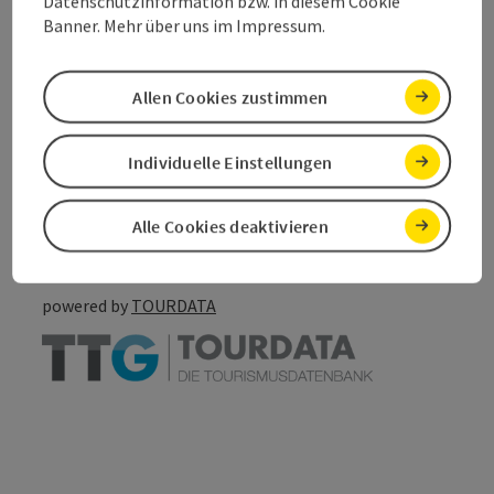
Barrierefreiheit
Datenschutzinformation bzw. in diesem Cookie
Banner. Mehr über uns im Impressum.
Allen Cookies zustimmen
Beitrag merken
Beitrag drucken
Individuelle Einstellungen
zum Merkzettel
In der Nähe
Alle Cookies deaktivieren
PDF erstellen
powered by
TOURDATA