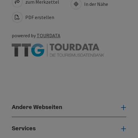
zum Merkzettel
In der Nähe
PDF erstellen
powered by
TOURDATA
Andere Webseiten
Ande
Services
Serv