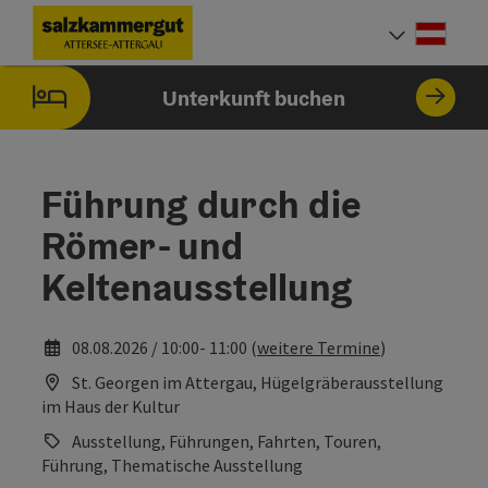
Accesskey
Accesskey
Accesskey
Accesskey
Accesskey
Accesskey
Zum Inhalt
Zur Navigation
Zum Seitenanfang
Zum Impressum
Zu den Hinweisen zur Bedienung der Website
Zur Startseite
[0]
[7]
[1]
[5]
[2]
[6]
Deut
Sprach
Unterkunft buchen
Führung durch die
Römer- und
Keltenausstellung
08.08.2026 / 10:00- 11:00 (
weitere Termine
)
St. Georgen im Attergau, Hügelgräberausstellung
im Haus der Kultur
Ausstellung, Führungen, Fahrten, Touren,
Führung, Thematische Ausstellung