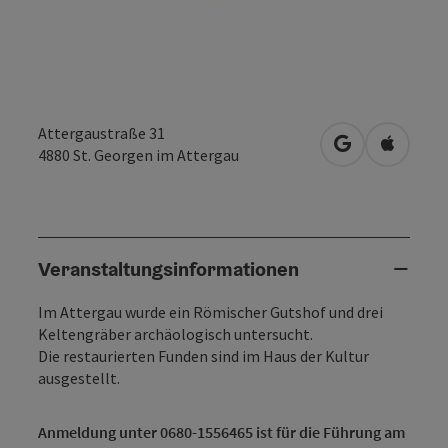
Attergaustraße 31
in Google Map
in Apple
4880
St. Georgen im Attergau
Veranstaltungsinformationen
Im Attergau wurde ein Römischer Gutshof und drei
Keltengräber archäologisch untersucht.
Die restaurierten Funden sind im Haus der Kultur
ausgestellt.
Anmeldung unter 0680-1556465 ist für die Führung am