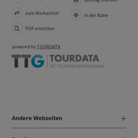
zum Merkzettel
In der Nähe
PDF erstellen
powered by
TOURDATA
Andere Webseiten
Ande