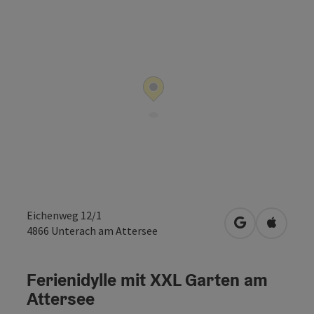
Eichenweg 12/1
in Google Map
in Apple
4866
Unterach am Attersee
Ferienidylle mit XXL Garten am
Attersee