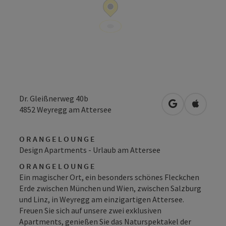
Dr. Gleißnerweg 40b
in Google Map
in Apple
4852
Weyregg am Attersee
O R A N G E
L O U N G E
Design Apartments - Urlaub am Attersee
O R A N G E
L O U N G E
Ein magischer Ort, ein besonders schönes Fleckchen
Erde zwischen München und Wien, zwischen Salzburg
und Linz, in Weyregg am einzigartigen Attersee.
Freuen Sie sich auf unsere zwei exklusiven
Apartments, genießen Sie das Naturspektakel der