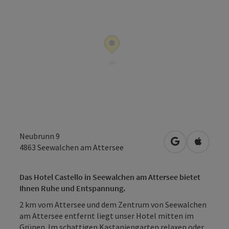
Neubrunn 9
in Google Map
in Apple
4863
Seewalchen am Attersee
Das Hotel Castello in Seewalchen am Attersee bietet
Ihnen Ruhe und Entspannung.
2 km vom Attersee und dem Zentrum von Seewalchen
am Attersee entfernt liegt unser Hotel mitten im
Grünen. Im schattigen Kastaniengarten relaxen oder