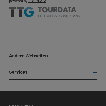
powered by
TOURDATA
Andere Webseiten
Ande
Services
Serv
Presse & Bilder