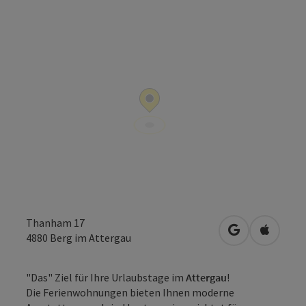
Thanham 17
in Google Map
in Apple
4880
Berg im Attergau
"Das" Ziel für Ihre Urlaubstage im
Attergau
!
Die Ferienwohnungen bieten Ihnen moderne