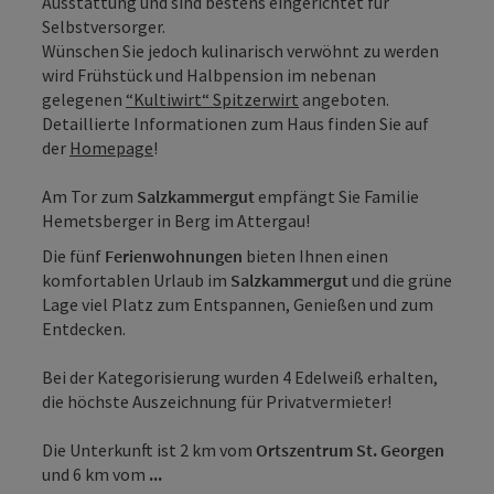
Ausstattung und sind bestens eingerichtet für
Selbstversorger.
Wünschen Sie jedoch kulinarisch verwöhnt zu werden
wird Frühstück und Halbpension im nebenan
gelegenen
“Kultiwirt“ Spitzerwirt
angeboten.
Detaillierte Informationen zum Haus finden Sie auf
der
Homepage
!
Am Tor zum
Salzkammergut
empfängt Sie Familie
Hemetsberger in Berg im Attergau!
Die fünf
Ferienwohnungen
bieten Ihnen einen
komfortablen Urlaub im
Salzkammergut
und die grüne
Lage viel Platz zum Entspannen, Genießen und zum
Entdecken.
Bei der Kategorisierung wurden 4 Edelweiß erhalten,
die höchste Auszeichnung für Privatvermieter!
Die Unterkunft ist 2 km vom
Ortszentrum St. Georgen
und 6 km vom
...