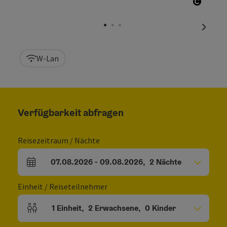
Copyri
nächst
W-Lan
Verfügbarkeit abfragen
Reisezeitraum / Nächte
07.08.2026
-
09.08.2026
,
2
Nächte
An- und Abreisefelder
Einheit / Reiseteilnehmer
1
Einheit
,
2
Erwachsene
,
0
Kinder
Einheitenanzahl und Personenfelder