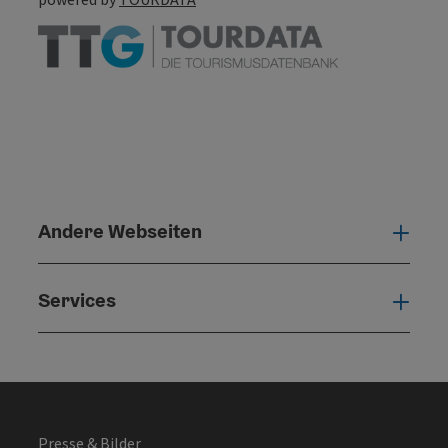
Andere Webseiten
Ande
Services
Serv
Presse & Bilder