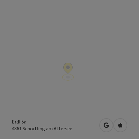
Erdl 5a
in Google Map
in Apple
4861
Schörfling am Attersee