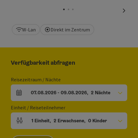
Copyri
nächst
W-Lan
Direkt im Zentrum
Verfügbarkeit abfragen
Reisezeitraum / Nächte
07.08.2026
-
09.08.2026
,
2
Nächte
An- und Abreisefelder
Einheit / Reiseteilnehmer
1
Einheit
,
2
Erwachsene
,
0
Kinder
Einheitenanzahl und Personenfelder