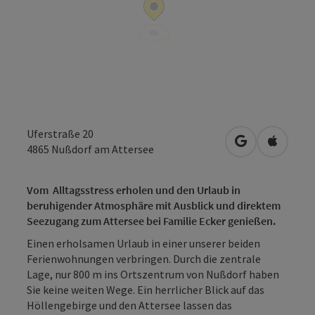
Uferstraße 20
in Google Map
in Apple
4865
Nußdorf am Attersee
Vom Alltagsstress erholen und den Urlaub in
beruhigender Atmosphäre mit Ausblick und direktem
Seezugang zum Attersee
bei Familie Ecker genießen.
Einen erholsamen Urlaub in einer unserer beiden
Ferienwohnungen verbringen. Durch die zentrale
Lage, nur 800 m ins Ortszentrum von Nußdorf haben
Sie keine weiten Wege. Ein herrlicher Blick auf das
Höllengebirge und den Attersee lassen das