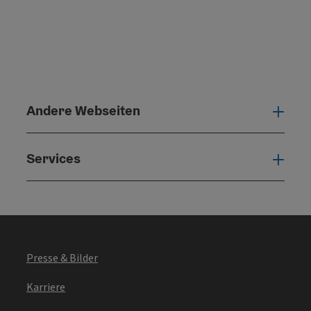
Andere Webseiten
Ande
Services
Serv
Presse & Bilder
Karriere