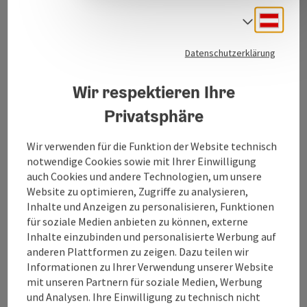
Kontakt
Deuts
Sprach
Datenschutzerklärung
Salzkammergut Tourismus - Destination
Attersee-Attergau
Wir respektieren Ihre
Privatsphäre
Attergaustraße 55
4880 St. Georgen
Wir verwenden für die Funktion der Website technisch
notwendige Cookies sowie mit Ihrer Einwilligung
+43 6132 26909-200
auch Cookies und andere Technologien, um unsere
Website zu optimieren, Zugriffe zu analysieren,
Inhalte und Anzeigen zu personalisieren, Funktionen
attersee@salzkammergut.at
für soziale Medien anbieten zu können, externe
Inhalte einzubinden und personalisierte Werbung auf
anderen Plattformen zu zeigen. Dazu teilen wir
Informationen zu Ihrer Verwendung unserer Website
mit unseren Partnern für soziale Medien, Werbung
und Analysen. Ihre Einwilligung zu technisch nicht
Pinterest
Instagram
Facebook
YouTube