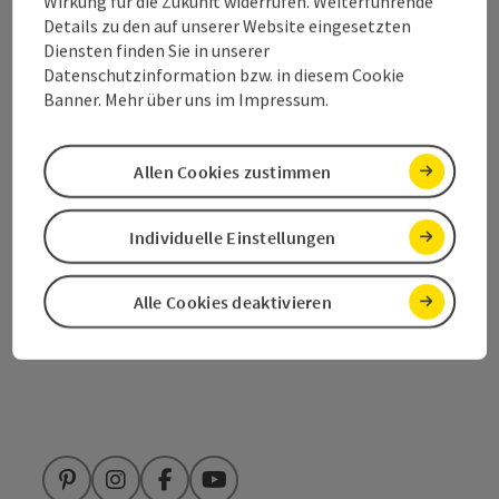
Kontakt
Wirkung für die Zukunft widerrufen. Weiterführende
Details zu den auf unserer Website eingesetzten
Diensten finden Sie in unserer
Datenschutzinformation bzw. in diesem Cookie
Salzkammergut Tourismus - Destination
Banner. Mehr über uns im Impressum.
Attersee-Attergau
Allen Cookies zustimmen
Attergaustraße 55
4880 St. Georgen
Individuelle Einstellungen
+43 6132 26909-200
Alle Cookies deaktivieren
attersee@salzkammergut.at
Pinterest
Instagram
Facebook
YouTube