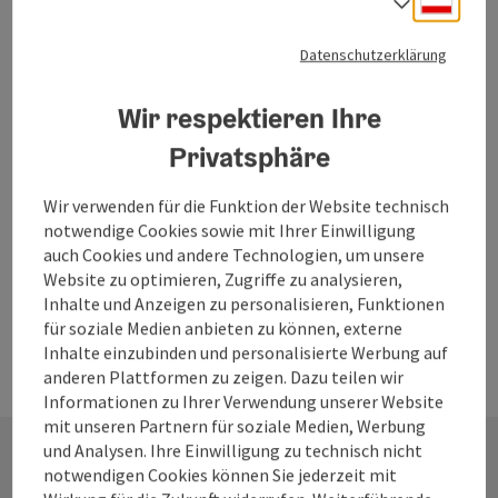
Sprach
Öffentliche Bücherei Bibliothek
Datenschutzerklärung
Herzlich Willkommen in der neuen Bibliothek Weyregg im
neu gebauten Pfarr-Gemeindezentrum.
Wir respektieren Ihre
Weyregg am Attersee
Telefon
+43 664 73674004
Privatsphäre
Öffnungszeiten
Montag geöffnet
Dienstag geöffnet
Mittwoch geöffnet
Donnerstag geöffnet
Freitag geöffnet
Samstag geöffnet
Sonntag geöffnet
Feiertag geöffnet
MO
DI
MI
DO
FR
SA
SO
FE
Wir verwenden für die Funktion der Website technisch
notwendige Cookies sowie mit Ihrer Einwilligung
auch Cookies und andere Technologien, um unsere
Website zu optimieren, Zugriffe zu analysieren,
Inhalte und Anzeigen zu personalisieren, Funktionen
für soziale Medien anbieten zu können, externe
Inhalte einzubinden und personalisierte Werbung auf
anderen Plattformen zu zeigen. Dazu teilen wir
Informationen zu Ihrer Verwendung unserer Website
mit unseren Partnern für soziale Medien, Werbung
und Analysen. Ihre Einwilligung zu technisch nicht
notwendigen Cookies können Sie jederzeit mit