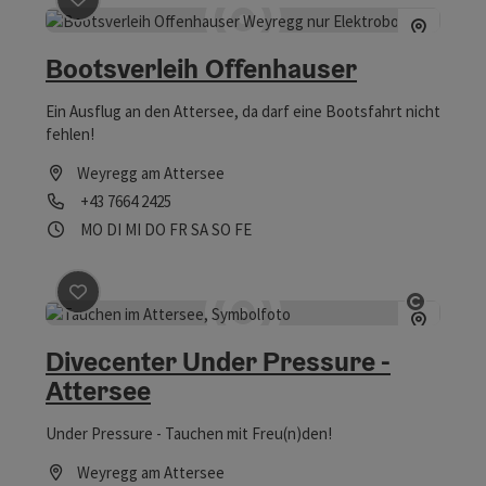
Beitrag merken
: Bootsverleih Offenhauser
Bootsverleih Offenhauser
Ein Ausflug an den Attersee, da darf eine Bootsfahrt nicht
fehlen!
Weyregg am Attersee
Telefon
+43 7664 2425
Öffnungszeiten
Montag geöffnet
Dienstag geöffnet
Mittwoch geöffnet
Donnerstag geöffnet
Freitag geöffnet
Samstag geöffnet
Sonntag geöffnet
Feiertag geöffnet
MO
DI
MI
DO
FR
SA
SO
FE
Beitrag merken
: Divecenter Under Pressure - Attersee
Copyrig
Divecenter Under Pressure -
Attersee
Under Pressure - Tauchen mit Freu(n)den!
Weyregg am Attersee