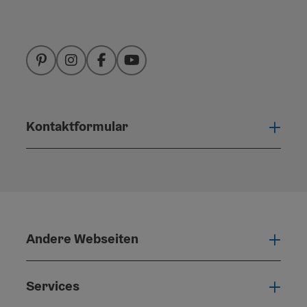
Pinterest
Instagram
Facebook
YouTube
Kontaktformular
Konta
Andere Webseiten
Ande
Services
Serv