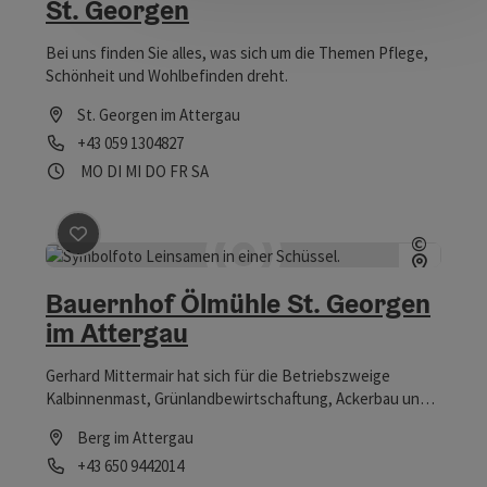
St. Georgen
Bei uns finden Sie alles, was sich um die Themen Pflege,
Schönheit und Wohlbefinden dreht.
St. Georgen im Attergau
Telefon
+43 059 1304827
Öffnungszeiten
Montag geöffnet
Dienstag geöffnet
Mittwoch geöffnet
Donnerstag geöffnet
Freitag geöffnet
Samstag geöffnet
MO
DI
MI
DO
FR
SA
Beitrag merken
: Bauernhof Ölmühle St. Georgen im 
©
Copyrig
Bauernhof Ölmühle St. Georgen
im Attergau
Gerhard Mittermair hat sich für die Betriebszweige
Kalbinnenmast, Grünlandbewirtschaftung, Ackerbau und
Forst entschieden. Im Frühjahr 2016 wurde in eine
Berg im Attergau
Pflanzenölpresse investiert, um neue Möglichkeiten zu
Telefon
+43 650 9442014
Schaffen. Mit dem Einzug der Pflanzenölpresse, zog auch