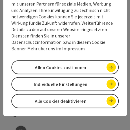
mit unseren Partnern für soziale Medien, Werbung
Biohof Hemetsberger
und Analysen. Ihre Einwilligung zu technisch nicht
notwendigen Cookies können Sie jederzeit mit
Wir betreiben unseren Biohof im Nebenerwerb. Unser
Wirkung für die Zukunft widerrufen. Weiterführende
Wunsch ist es, regionale Lebensmittel im Raum Attergau
Details zu den auf unserer Website eingesetzten
zu produzieren und zu vermarkten. Da in der
St. Georgen im Attergau
Diensten finden Sie in unserer
Landwirtschaft immer mehr auf Massenproduktion
Datenschutzinformation bzw. in diesem Cookie
Telefon
+43 7667 21826
gesetzt wird, wollen wir ein Zeichen setzen. Setzen wir
Banner. Mehr über uns im Impressum.
gemeinsam auf regionale Vielfalt in und für unsere Natur
Öffnungszeiten
in St. Georgen im Attergau.
Beitrag merken
: Blumen & Garten Gasselsberger
©
Allen Cookies zustimmen
Copyrig
Blumen & Garten Gasselsberger
Individuelle Einstellungen
Sag es durch die Blume!
St. Georgen im Attergau
Alle Cookies deaktivieren
Telefon
+43 7667 20071
Öffnungszeiten
Montag geöffnet
Dienstag geöffnet
Mittwoch geöffnet
Donnerstag geöffnet
Freitag geöffnet
Samstag geöffnet
MO
DI
MI
DO
FR
SA