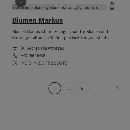
Beitrag merken
: Blumen Markus
©
Copyrig
Blumen Markus
Blumen Markus ist Ihre Fachgeschäft für Blumen und
Gartengestaltung in St. Georgen im Attergau - Kreative
Blumen-Arrangements, Hochzeits- und Trauerfloristik
St. Georgen im Attergau
sowie Planung und Ausführung Ihrer Gartengestaltung.
Telefon
+43 7667 6458
Öffnungszeiten
Montag geöffnet
Dienstag geöffnet
Mittwoch geöffnet
Donnerstag geöffnet
Freitag geöffnet
Samstag geöffnet
Sonntag geöffnet
Feiertag geöffnet
MO
DI
MI
DO
FR
SA
SO
FE
Seite zurück
Seite 
1
…
6