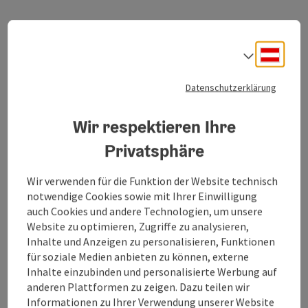
das Leinsamenöl in den Hof ein. Das hell- bis goldgelbe Öl,
Öffnungszeiten
hat einen würzigen, leicht röstigen Geruch und schmeckt
frischgepresst, leicht nussig. Da Leinöl leicht ranzig wird,
ist es besonders wichtig die Flaschen unter Licht- und
Deuts
Sprach
Luftabschluss aufzubewahren. Neben Leinöl wurde auch
nach einiger Zeit die Produktion von Rapsöl umgesetzt.
Beitrag merken
: Bikesport Attergau
©
Datenschutzerklärung
Mittlerweile werden Leinsamen, Leinmehl, Leinöl, Rapsöl
und Obst produziert. Alle Produkte können Ab-Hof gegen
Copyrig
telefonische Vereinbarung abgeholt werden.
Wir respektieren Ihre
Bikesport Attergau
Privatsphäre
Radtouren im Attergau gehören zu den schönsten
Urlaubs- und Freizeiterlebnissen - Bikesport Attergau
Wir verwenden für die Funktion der Website technisch
macht es möglich!
St. Georgen im Attergau
notwendige Cookies sowie mit Ihrer Einwilligung
Telefon
auch Cookies und andere Technologien, um unsere
+43 7667 6359
Website zu optimieren, Zugriffe zu analysieren,
Öffnungszeiten
Dienstag geöffnet
Mittwoch geöffnet
Donnerstag geöffnet
Freitag geöffnet
Samstag geöffnet
DI
MI
DO
FR
SA
Inhalte und Anzeigen zu personalisieren, Funktionen
für soziale Medien anbieten zu können, externe
Inhalte einzubinden und personalisierte Werbung auf
Beitrag merken
: Biohof Hemetsberger
©
anderen Plattformen zu zeigen. Dazu teilen wir
Informationen zu Ihrer Verwendung unserer Website
Copyrig