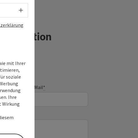
Sprachwahl - Menü öffnen
zerklärung
Destination
ie mit Ihrer
timieren,
ür soziale
e Werbung
E-Mail
*
Verwendung
en. Ihre
it Wirkung
 diesem