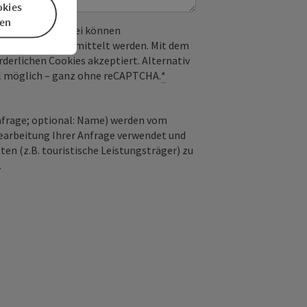
okies
en
 verwendet. Dabei können
) an Google übermittelt werden. Mit dem
derlichen Cookies akzeptiert. Alternativ
il möglich – ganz ohne reCAPTCHA.
*
nfrage; optional: Name) werden vom
earbeitung Ihrer Anfrage verwendet und
en (z.B. touristische Leistungsträger) zu
.