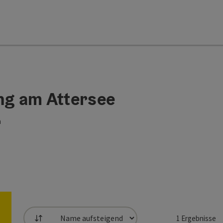
ing am Attersee
h
1
Ergebnisse
Sortierung