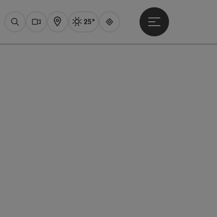
25°
Hauptmenü öffne
Aktuelles Wetter
Attersee, sonnig
Suchen
Webcams
Karte
Guide