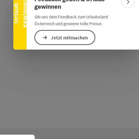
n
Bann
gewinnen
U
r
l
a
u
b
g
e
w
i
n
n
e
Gib uns dein Feedback zum Urlaubsland
Österreich und gewinne tolle Preise.
Jetzt mitmachen