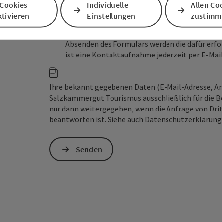
 Cookies
Individuelle
Allen Co
tivieren
Einstellungen
zustimm
Zum Schutz vor Spam wird Google reCAPTCHA
personenbezogene Daten (z. B. die IP-Adresse
Absenden des Formulars werden die dafür erfor
ist eine Kontaktaufnahme jederzeit per E-Ma
Ihre bekannt gegebenen Daten (E-Mail-Adresse, A
Salzkammergut Tourismus ausschließlich für die B
nur dann weitergegeben, wenn die Anfrage von Dritt
beantworten ist. Siehe auch
Datenschutzerklärung
Senden