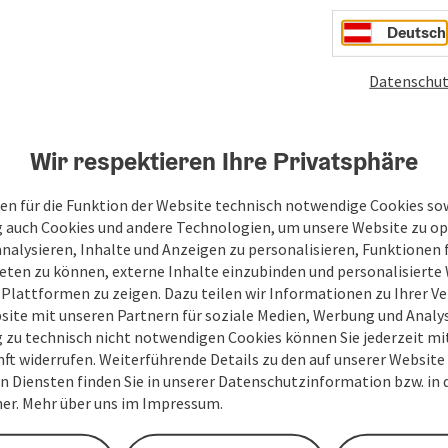
Deutsch
Datenschut
Ihre Nachricht an die 
Attersee-Attergau
Wir respektieren Ihre Privatsphäre
en für die Funktion der Website technisch notwendige Cookies sow
g auch Cookies und andere Technologien, um unsere Website zu op
Felder mit
*
sind Pflichtfelder
analysieren, Inhalte und Anzeigen zu personalisieren, Funktionen f
eten zu können, externe Inhalte einzubinden und personalisiert
Vorname
Nachname
 Plattformen zu zeigen. Dazu teilen wir Informationen zu Ihrer 
site mit unseren Partnern für soziale Medien, Werbung und Analys
g zu technisch nicht notwendigen Cookies können Sie jederzeit m
nft widerrufen. Weiterführende Details zu den auf unserer Website
Unverbindliche Anfrage
*
n Diensten finden Sie in unserer Datenschutzinformation bzw. in
er. Mehr über uns im Impressum.