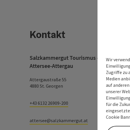
Kontakt
Salzkammergut Tourismus - Destination
Wir verwend
Attersee-Attergau
Einwilligun
Zugriffe zu 
Medien anbi
Attergaustraße 55
auf anderen
4880 St. Georgen
unserer Web
Einwilligun
+43 6132 26909-200
für die Zuku
eingesetzte
Cookie Bann
attersee@salzkammergut.at