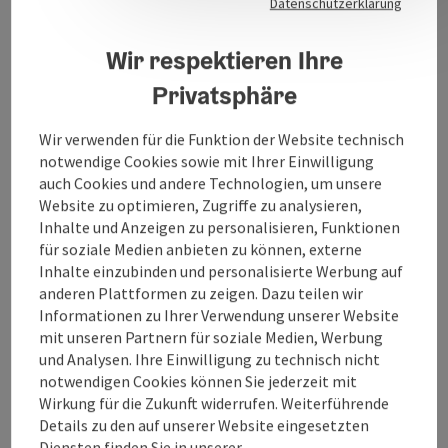
Datenschutzerklärung
Barrierefreiheit
Wir respektieren Ihre
Privatsphäre
Wir verwenden für die Funktion der Website technisch
Beitrag merken
notwendige Cookies sowie mit Ihrer Einwilligung
Beitrag drucken
auch Cookies und andere Technologien, um unsere
Website zu optimieren, Zugriffe zu analysieren,
zum Merkzettel
In der Nähe
Inhalte und Anzeigen zu personalisieren, Funktionen
für soziale Medien anbieten zu können, externe
PDF erstellen
Inhalte einzubinden und personalisierte Werbung auf
anderen Plattformen zu zeigen. Dazu teilen wir
Informationen zu Ihrer Verwendung unserer Website
powered by
TOURDATA
mit unseren Partnern für soziale Medien, Werbung
und Analysen. Ihre Einwilligung zu technisch nicht
notwendigen Cookies können Sie jederzeit mit
Wirkung für die Zukunft widerrufen. Weiterführende
Details zu den auf unserer Website eingesetzten
Diensten finden Sie in unserer