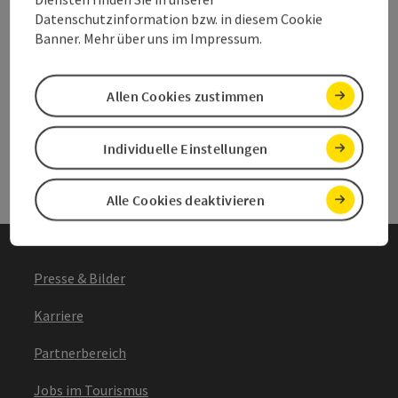
Datenschutzinformation bzw. in diesem Cookie
Banner. Mehr über uns im Impressum.
Andere Webseiten
Ande
Allen Cookies zustimmen
Individuelle Einstellungen
Services
Serv
Alle Cookies deaktivieren
Presse & Bilder
Karriere
Partnerbereich
Jobs im Tourismus