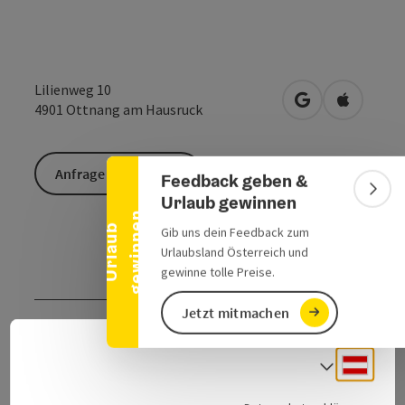
Lilienweg 10
Banner einklappen
in Google Maps
in Apple 
4901
Ottnang am Hausruck
Anfrage senden
Feedback geben &
Bann
Urlaub gewinnen
n
U
r
l
a
u
b
g
e
w
i
n
n
e
Gib uns dein Feedback zum
Urlaubsland Österreich und
gewinne tolle Preise.
Jetzt mitmachen
Kontakt
Deuts
Sprach
Anreise/Lage