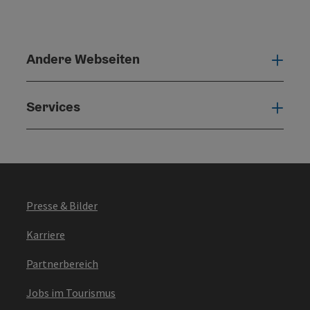
Andere Webseiten
Ande
Services
Serv
Presse & Bilder
Karriere
Partnerbereich
Jobs im Tourismus