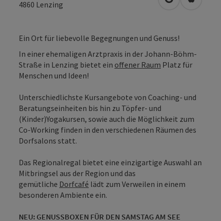
in Google Map
in Apple
4860
Lenzing
Ein Ort für liebevolle Begegnungen und Genuss!
In einer ehemaligen Arztpraxis in der Johann-Böhm-
Straße in Lenzing bietet ein
offener Raum
Platz für
Menschen und Ideen!
Unterschiedlichste Kursangebote von Coaching- und
Beratungseinheiten bis hin zu Töpfer- und
(Kinder)Yogakursen, sowie auch die Möglichkeit zum
Co-Working finden in den verschiedenen Räumen des
Dorfsalons statt.
Das Regionalregal bietet eine einzigartige Auswahl an
Mitbringsel aus der Region und das
gemütliche
Dorfcafé
lädt zum Verweilen in einem
besonderen Ambiente ein.
NEU: GENUSSBOXEN FÜR DEN SAMSTAG AM SEE