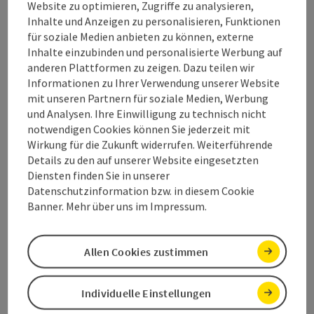
Website zu optimieren, Zugriffe zu analysieren,
Eignung
Inhalte und Anzeigen zu personalisieren, Funktionen
für soziale Medien anbieten zu können, externe
Inhalte einzubinden und personalisierte Werbung auf
Barrierefreiheit
anderen Plattformen zu zeigen. Dazu teilen wir
Informationen zu Ihrer Verwendung unserer Website
mit unseren Partnern für soziale Medien, Werbung
und Analysen. Ihre Einwilligung zu technisch nicht
notwendigen Cookies können Sie jederzeit mit
Wirkung für die Zukunft widerrufen. Weiterführende
Beitrag merken
Beitrag drucken
Details zu den auf unserer Website eingesetzten
Diensten finden Sie in unserer
zum Merkzettel
In der Nähe
Datenschutzinformation bzw. in diesem Cookie
Banner. Mehr über uns im Impressum.
PDF erstellen
Allen Cookies zustimmen
powered by
TOURDATA
Individuelle Einstellungen