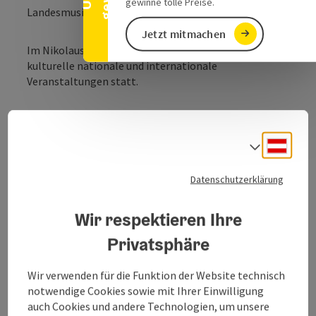
gewinne tolle Preise.
Landesmusikschule St. Georgen im Attergau
Jetzt mitmachen
Im Nikolaus Harnoncourt Saal finden verschiedenste
kulturelle nationale und internationale
Veranstaltungen statt.
Deuts
Sprach
Kontakt
Datenschutzerklärung
Öffnungszeiten
Wir respektieren Ihre
Privatsphäre
Anreise/Lage
Wir verwenden für die Funktion der Website technisch
notwendige Cookies sowie mit Ihrer Einwilligung
Ausstattung
auch Cookies und andere Technologien, um unsere