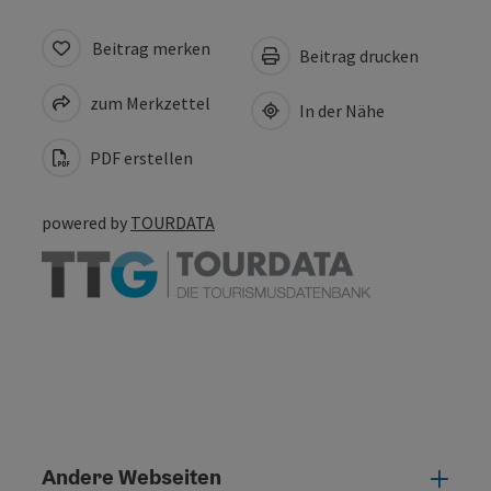
Beitrag merken
Beitrag drucken
zum Merkzettel
In der Nähe
PDF erstellen
powered by
TOURDATA
Andere Webseiten
Ande