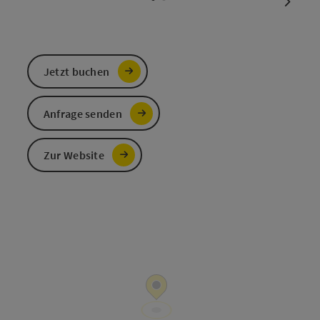
nächst
Jetzt buchen
Anfrage senden
Zur Website