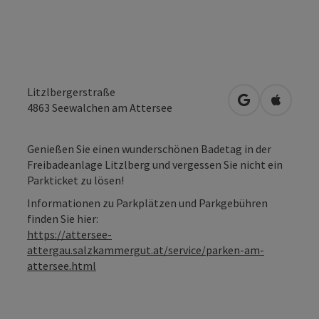
Litzlbergerstraße
in Google Map
in Apple
4863
Seewalchen am Attersee
Genießen Sie einen wunderschönen Badetag in der
Freibadeanlage Litzlberg und vergessen Sie nicht ein
Parkticket zu lösen!
Informationen zu Parkplätzen und Parkgebühren
finden Sie hier:
https://attersee-
attergau.salzkammergut.at/service/parken-am-
attersee.html