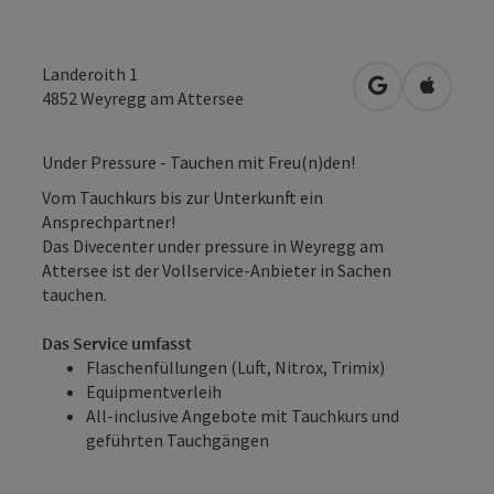
Landeroith 1
in Google Map
in Apple
4852
Weyregg am Attersee
Under Pressure - Tauchen mit Freu(n)den!
Vom Tauchkurs bis zur Unterkunft ein
Ansprechpartner!
Das Divecenter under pressure in Weyregg am
Attersee ist der Vollservice-Anbieter in Sachen
tauchen.
Das Service umfasst
Flaschenfüllungen (Luft, Nitrox, Trimix)
Equipmentverleih
All-inclusive Angebote mit Tauchkurs und
geführten Tauchgängen