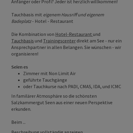
Anfänger oder Profi? Jeder ist herzlich willkommen!
Tauchbasis mit
eigenem Hausriff und eigenem
Badeplatz
- Hotel - Restaurant
Die Kombination von
Hotel-Restaurant
und
Tauchbasis
und
Trainingscenter
direkt am See - nur ein
Ansprechpartner in allen Belangen. Sie wünschen - wir
organisieren!
Seien es
Zimmer mit Non Limit Air
geführte Tauchgänge
oder Tauchkurse nach PADI, CMAS, IDA, und ICMC
In familärer Atmosphäre so die schönsten
Salzkammergut Seen aus einer neuen Perspektive
erkunden.
Beim ...
Beschreibung vollständig anzeigen