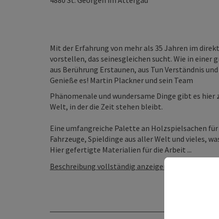
4880
St. Georgen im Attergau
Mit der Erfahrung von mehr als 35 Jahren im dire
vorstellen, das seinesgleichen sucht. Wie in eine
aus Berührung Erstaunen, aus Tun Verständnis und
Genieße es! Martin Plackner und sein Team
Phänomenale und wundersame Dinge gibt es hier zu 
Welt, in der die Zeit stehen bleibt.
Eine umfangreiche Palette an Holzspielsachen für
Fahrzeuge, Spieldinge aus aller Welt und vieles, w
Hier gefertigte Materialien für die Arbeit ...
Beschreibung vollständig anzeigen