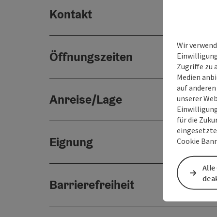
Kontakt
Wir verwend
Öffnungszeiten
Einwilligun
Zugriffe zu 
Medien anbi
auf anderen
Anreise/Lage
unserer Web
Einwilligun
für die Zuku
eingesetzte
Eignung
Cookie Bann
Alle
deak
Barrierefreiheit