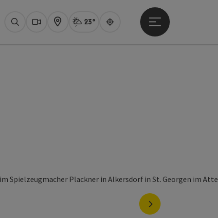
23°
Hauptmenü öffne
Aktuelles Wetter
Attersee, Sprüh
Suchen
Webcams
Karte
Guide
nächstes Element