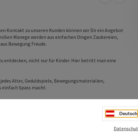
in Google Map
in Apple
kten Kontakt zu unseren Kunden können wir Dir ein Angebot
r großen Manege werden aus einfachen Dingen Zaubereien,
 aus Bewegung Freude.
entdecken, nicht nur für Kinder. Hier betritt man eine
 jedes Alter, Geduldspiele, Bewegungsmaterialien,
as einfach Spass macht.
Deutsch
Datenschut