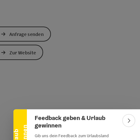
Anfrage senden
Zur Website
Banner einklappen
Feedback geben & Urlaub
Bann
gewinnen
n
U
r
l
a
u
b
g
e
w
i
n
n
e
Gib uns dein Feedback zum Urlaubsland