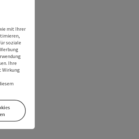
ie mit Ihrer
timieren,
ür soziale
e Werbung
Verwendung
en. Ihre
it Wirkung
 diesem
okies
en