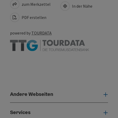
zum Merkzettel
In der Nähe
PDF erstellen
powered by
TOURDATA
Andere Webseiten
Ande
Services
Serv