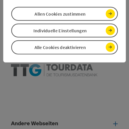
Beitrag merken
Beitrag drucken
Allen Cookies zustimmen
zum Merkzettel
In der Nähe
Individuelle Einstellungen
PDF erstellen
Alle Cookies deaktivieren
powered by
TOURDATA
Andere Webseiten
Ande