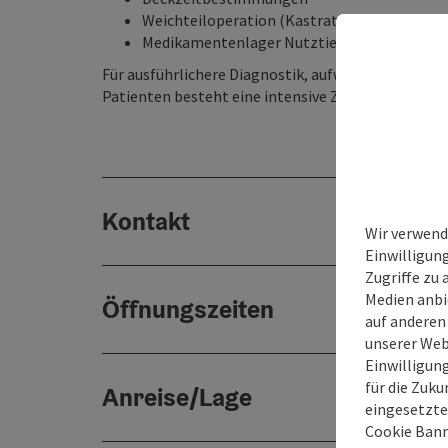
Weichteiloperation (Kastration Katze, Kater
Medikamentenlager Nutztiere
Für ausführlichere Diagnostik, aufwändige Opera
Patienten besteht eine intensive Zusammenarbeit 
Kontakt
Wir verwend
Einwilligun
Zugriffe zu 
Medien anbi
Öffnungszeiten
auf anderen
unserer Web
Einwilligun
für die Zuku
Anreise/Lage
eingesetzte
Cookie Bann