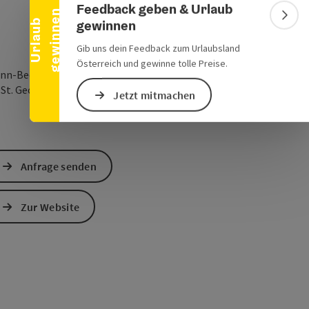
Feedback geben & Urlaub
n
Bann
gewinnen
U
r
l
a
u
b
g
e
w
i
n
n
e
Gib uns dein Feedback zum Urlaubsland
Österreich und gewinne tolle Preise.
nn-Beer-Straße 9
in Google Maps öffnen
in Apple Maps öffn
0
St. Georgen im Attergau
Jetzt mitmachen
Anfrage senden
Zur Website