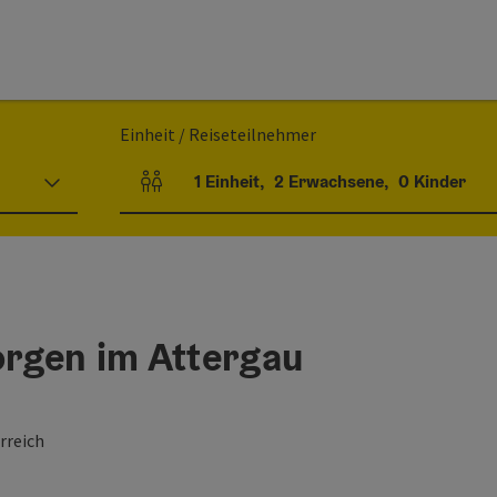
Einheit / Reiseteilnehmer
1
Einheit
,
2
Erwachsene
,
0
Kinder
Einheitenanzahl und Personenfelder
orgen im Attergau
rreich