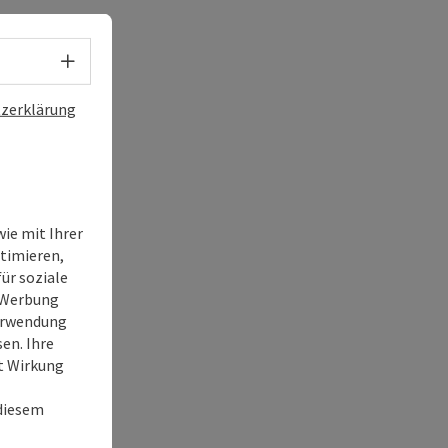
Sprachwahl - Menü öffnen
zerklärung
ie mit Ihrer
timieren,
ür soziale
e Werbung
Verwendung
en. Ihre
it Wirkung
 diesem