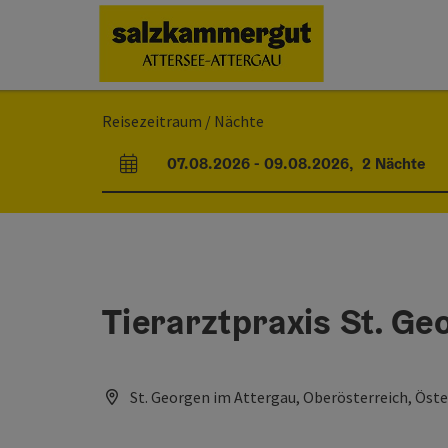
Accesskey
Accesskey
Accesskey
Accesskey
Accesskey
Accesskey
Zum Inhalt
Zur Navigation
Zum Seitenanfang
Zum Impressum
Zu den Hinweisen zur Bedienung der Website
Zur Startseite
[0]
[7]
[1]
[5]
[2]
[6]
Reisezeitraum / Nächte
07.08.2026
-
09.08.2026
,
2
Nächte
An- und Abreisefelder
Tierarztpraxis St. Ge
St. Georgen im Attergau, Oberösterreich, Öste