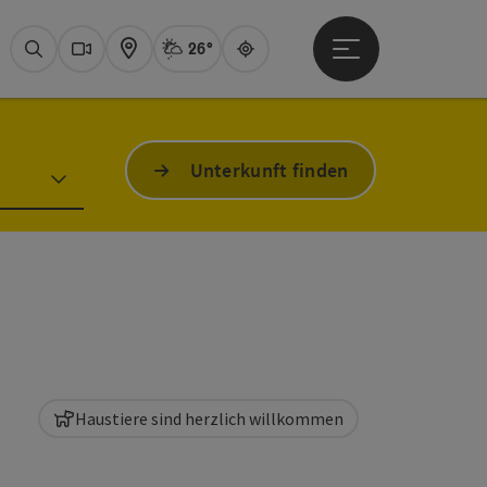
26°
Hauptmenü öffne
Aktuelles Wetter
Attersee, Sprüh
Suchen
Webcams
Karte
Guide
Unterkunft finden
Haustiere sind herzlich willkommen