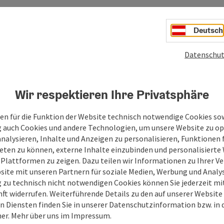
, Hündin, Rüde, Nagetiere)
Deutsch
tionen, Osteosynthesen und Aufnahme von stationären
mit der Tierklinik Vöcklabruck.
Datenschut
Wir respektieren Ihre Privatsphäre
en für die Funktion der Website technisch notwendige Cookies sow
g auch Cookies und andere Technologien, um unsere Website zu op
analysieren, Inhalte und Anzeigen zu personalisieren, Funktionen f
eten zu können, externe Inhalte einzubinden und personalisiert
 Plattformen zu zeigen. Dazu teilen wir Informationen zu Ihrer 
site mit unseren Partnern für soziale Medien, Werbung und Analys
g zu technisch nicht notwendigen Cookies können Sie jederzeit m
nft widerrufen. Weiterführende Details zu den auf unserer Website
n Diensten finden Sie in unserer Datenschutzinformation bzw. in
er. Mehr über uns im Impressum.