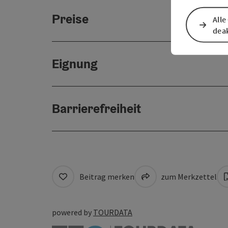
Preise
Alle
deak
Eignung
Barrierefreiheit
Beitrag merken
zum Merkzettel
powered by
TOURDATA