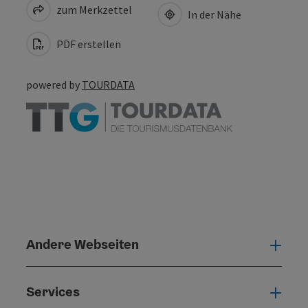
zum Merkzettel
In der Nähe
PDF erstellen
powered by
TOURDATA
Andere Webseiten
Ande
Services
Serv