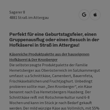
Sagerer 8
in Google Map
in Apple
4881
Straß im Attergau
Perfekt für eine Geburtstagsfeier, einen
Gruppenausflug oder einen Besuch in der
Hofkäserei in Straß im Attergau!
Käsereiche Produktpalette aus der hauseigenen
Hofkäserei & Der Kronberger
Die selbsterzeugte Produktpalette der Familie
Hemetsberger aus Oberösterreich im Salzkammergut
umfasst: u.a Schnittkäse, Camenbert, Bauernfeta,
Frischkäsebällchen und Fruchtjoghurt. Unbedingt
probieren sollte man „Den Kronberger“, ein Käse
benannt nach Eva Hemetsbergers Hausberg. Der
Schnittkäse reift mit Rotschmierkultur rund 6-8
Wochen und kann im Stück je nach Bedarf gekauft
werden. Der mild würzige Käse aus Vollmilch, mit 55%