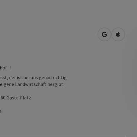
in Google Map
in Apple
hof"!
t, der ist bei uns genau richtig.
eigene Landwirtschaft hergibt.
 60 Gäste Platz.
n!