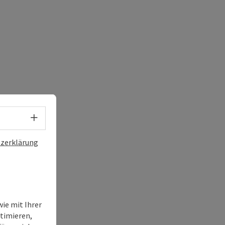
Sprachwahl - Menü öffnen
zerklärung
ie mit Ihrer
timieren,