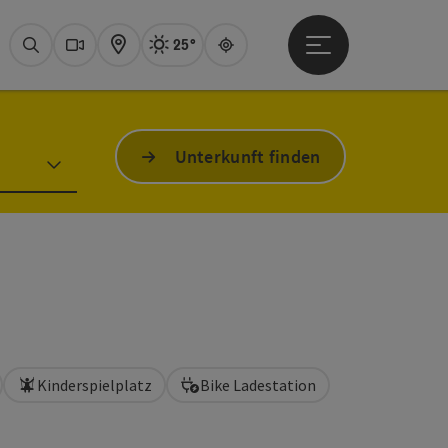
25°
Hauptmenü öffne
Aktuelles Wetter
Attersee, sonnig
Suchen
Webcams
Karte
Guide
Unterkunft finden
Kinderspielplatz
Bike Ladestation