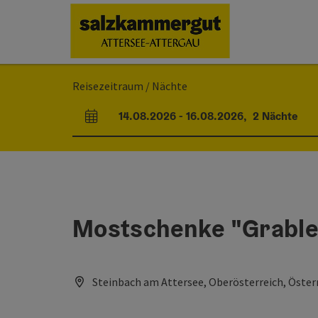
Accesskey
Accesskey
Accesskey
Accesskey
Accesskey
Accesskey
Zum Inhalt
Zur Navigation
Zum Seitenanfang
Zum Impressum
Zu den Hinweisen zur Bedienung der Website
Zur Startseite
[0]
[7]
[1]
[5]
[2]
[6]
Reisezeitraum / Nächte
14.08.2026
-
16.08.2026
,
2
Nächte
An- und Abreisefelder
Mostschenke "Grable
Steinbach am Attersee, Oberösterreich, Öster