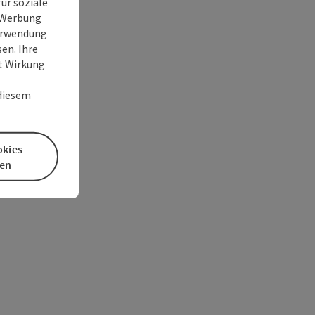
ür soziale
e Werbung
Verwendung
en. Ihre
it Wirkung
 diesem
okies
en