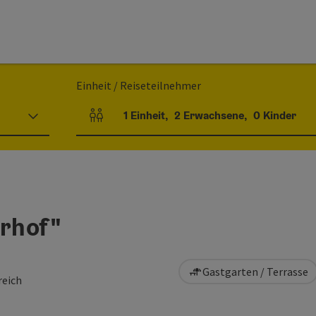
Einheit / Reiseteilnehmer
1
Einheit
,
2
Erwachsene
,
0
Kinder
Einheitenanzahl und Personenfelder
rhof"
Gastgarten / Terrasse
reich