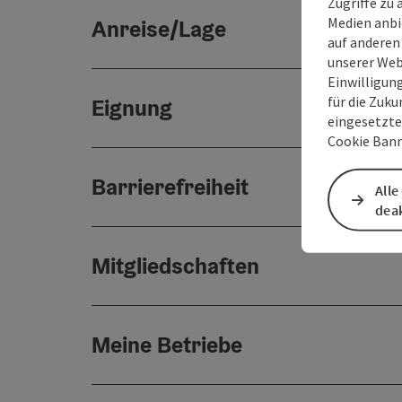
Zugriffe zu 
Medien anbi
Anreise/Lage
auf anderen
unserer Web
Einwilligun
für die Zuku
Eignung
eingesetzte
Cookie Bann
Barrierefreiheit
Alle
deak
Mitgliedschaften
Meine Betriebe