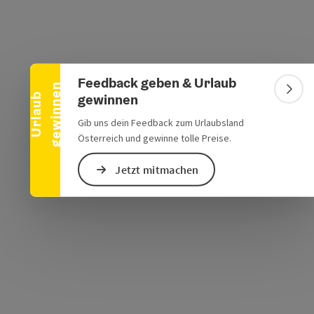
Banner einklappen
Feedback geben & Urlaub
s öffnen
 Maps öffnen
n
Bann
gewinnen
U
r
l
a
u
b
g
e
w
i
n
n
e
Gib uns dein Feedback zum Urlaubsland
Österreich und gewinne tolle Preise.
Jetzt mitmachen