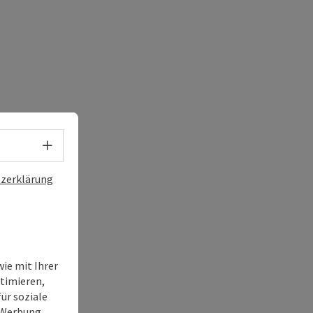
Sprachwahl - Menü öffnen
zerklärung
ie mit Ihrer
timieren,
ür soziale
e Werbung