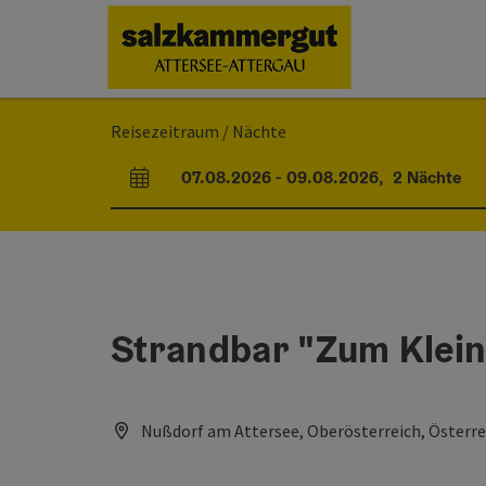
Accesskey
Accesskey
Accesskey
Accesskey
Accesskey
Accesskey
Zum Inhalt
Zur Navigation
Zum Seitenanfang
Zum Impressum
Zu den Hinweisen zur Bedienung der Website
Zur Startseite
[0]
[7]
[1]
[5]
[2]
[6]
Reisezeitraum / Nächte
07.08.2026
-
09.08.2026
,
2
Nächte
An- und Abreisefelder
Strandbar "Zum Klein
Nußdorf am Attersee, Oberösterreich, Österre