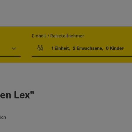
Einheit / Reiseteilnehmer
1
Einheit
,
2
Erwachsene
,
0
Kinder
Einheitenanzahl und Personenfelder
en Lex"
ich