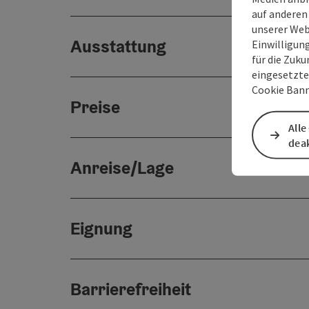
auf anderen
unserer Web
Ausstattung
Einwilligun
für die Zuku
eingesetzte
Cookie Bann
Preise
Alle
deak
Anreise/Lage
Eignung
Barrierefreiheit