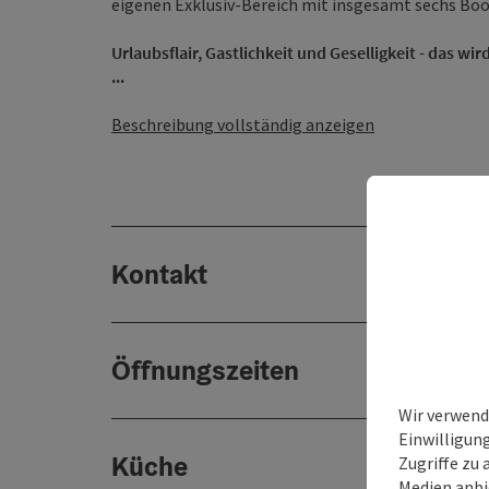
eigenen Exklusiv-Bereich mit insgesamt sechs Boo
Urlaubsflair, Gastlichkeit und Geselligkeit - das wi
...
Beschreibung vollständig anzeigen
Kontakt
Öffnungszeiten
Wir verwend
Einwilligun
Küche
Zugriffe zu 
Medien anbi