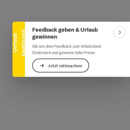
Banner einklappen
Feedback geben & Urlaub
n
Bann
s öffnen
 Maps öffnen
gewinnen
U
r
l
a
u
b
g
e
w
i
n
n
e
Gib uns dein Feedback zum Urlaubsland
Österreich und gewinne tolle Preise.
Jetzt mitmachen