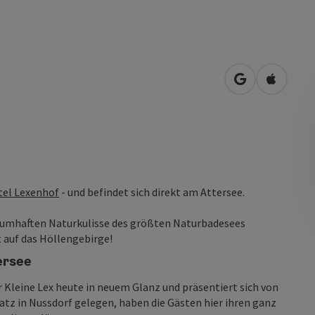
in Google Map
in Apple
el Lexenhof
- und befindet sich direkt am Attersee.
aumhaften Naturkulisse des größten Naturbadesees
t auf das Höllengebirge!
ersee
 Kleine Lex heute in neuem Glanz und präsentiert sich von
atz in Nussdorf gelegen, haben die Gästen hier ihren ganz