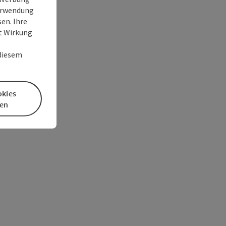
Verwendung
en. Ihre
it Wirkung
 diesem
okies
en