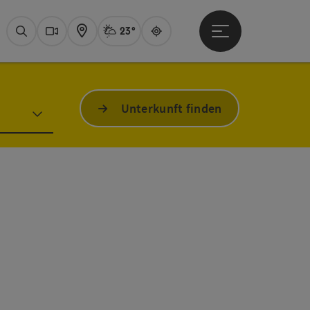
23°
Hauptmenü öffne
Aktuelles Wetter
Attersee, Sprüh
Suchen
Webcams
Karte
Guide
Unterkunft finden