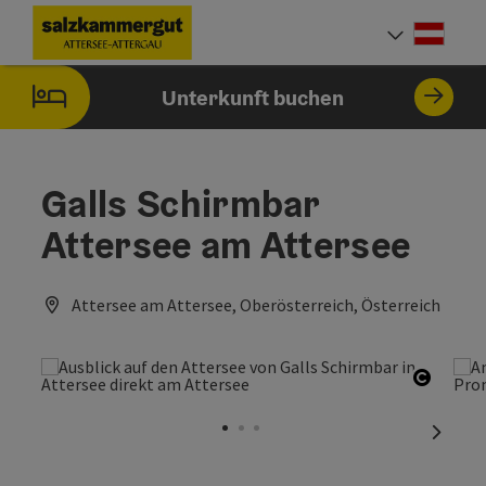
Accesskey
Accesskey
Accesskey
Accesskey
Accesskey
Accesskey
Zum Inhalt
Zur Navigation
Zum Seitenanfang
Zum Impressum
Zu den Hinweisen zur Bedienung der Website
Zur Startseite
[0]
[7]
[1]
[5]
[2]
[6]
Deut
Sprach
Unterkunft buchen
Galls Schirmbar
Attersee am Attersee
Attersee am Attersee, Oberösterreich, Österreich
Copyri
nächst