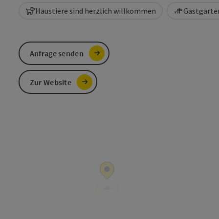
Haustiere sind herzlich willkommen
Gastgarten
Anfrage senden
Zur Website