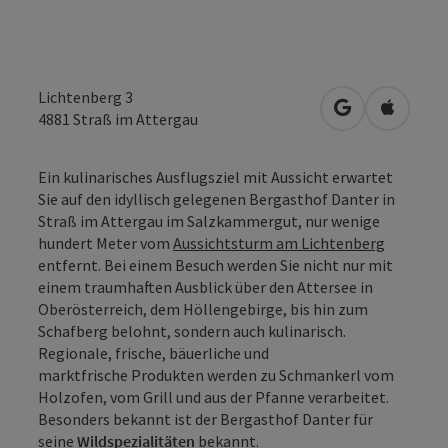
Lichtenberg 3
in Google Map
in Apple
4881
Straß im Attergau
Ein kulinarisches Ausflugsziel mit Aussicht erwartet
Sie auf den idyllisch gelegenen Bergasthof Danter in
Straß im Attergau im Salzkammergut, nur wenige
hundert Meter vom
Aussichtsturm am Lichtenberg
entfernt. Bei einem Besuch werden Sie nicht nur mit
einem traumhaften Ausblick über den Attersee in
Oberösterreich, dem Höllengebirge, bis hin zum
Schafberg belohnt, sondern auch kulinarisch.
Regionale, frische, bäuerliche und
marktfrische Produkten werden zu Schmankerl vom
Holzofen, vom Grill und aus der Pfanne verarbeitet.
Besonders bekannt ist der Bergasthof Danter für
seine
Wildspezialitäten
bekannt.