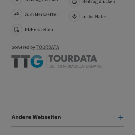
Beitrag drucken
zum Merkzettel
In der Nähe
PDF erstellen
powered by
TOURDATA
Andere Webseiten
Ande