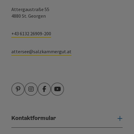
Attergaustraße 55
4880 St. Georgen
+43 6132 26909-200
attersee@salzkammergut.at
Pinterest
Instagram
Facebook
YouTube
Kontaktformular
Konta