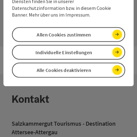
die
Verfügbarkeiten der
Diensten finden Sie in unserer
Abstellplätze des Fahrzeugs
Datenschutzinformation bzw. in diesem Cookie
Banner. Mehr über uns im Impressum.
abzufragen.
Allen Cookies zustimmen
Individuelle Einstellungen
Alle Cookies deaktivieren
Kontakt
Salzkammergut Tourismus - Destination
Attersee-Attergau