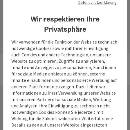
Datenschutzerklärung
Unterkünfte mit
Wir respektieren Ihre
Carport
Hotel Attersee
Privatsphäre
Seewalchen am Attersee
Apartment Gaigg
Wir verwenden für die Funktion der Website technisch
notwendige Cookies sowie mit Ihrer Einwilligung
Weyregg am Attersee
Mehr dazu
auch Cookies und andere Technologien, um unsere
Website zu optimieren, Zugriffe zu analysieren,
Mehr dazu
Inhalte und Anzeigen zu personalisieren, Funktionen
Copyri
für soziale Medien anbieten zu können, externe
Inhalte einzubinden und personalisierte Werbung auf
Copyri
anderen Plattformen zu zeigen. Dazu teilen wir
Informationen zu Ihrer Verwendung unserer Website
mit unseren Partnern für soziale Medien, Werbung
und Analysen. Ihre Einwilligung zu technisch nicht
Wir bitten um direkte
notwendigen Cookies können Sie jederzeit mit
Kontaktaufnahme mit den
Wirkung für die Zukunft widerrufen. Weiterführende
Betrieben, um
Details zu den auf unserer Website eingesetzten