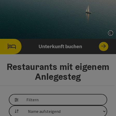
Co
Unterkunft buchen
Restaurants mit eigenem
Anlegesteg
direkt zu den Ergebnissen springen
Filtern
Sortierung