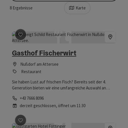
8
Ergebnisse
Karte
Beitrag merken
: Gasthof Fischerwirt
Gasthof Fischerwirt
Nußdorf am Attersee
Restaurant
Sie haben Lust auf frischen Fisch? Bereits seit der 4.
Generation bieten wir eine umfangreiche Auswahl an
feinsten Fischspezialitäten aus dem Attersee im
Telefon
+43 7666 8096
Salzkammergut.
derzeit geschlossen
, öffnet um 11:30
Beitrag merken
: Hotel Föttinger