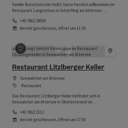
Familie Rutschetschin heißt Gäste herzlich willkommen im
Restaurant Langostinos in Schörfling am Attersee -
direkt an der Marina in Kammer am Attersee. Genieße
Telefon
+43 7662 29050
regionale Fischspezialitäten direkt auf unserer Terrasse
derzeit geschlossen
, öffnet um 11:30
mit Blick in den Hafen oder in unserem geschmackvollen
eingerichteten Restaurant.
Beitrag merken
: Restaurant Litzlberger Keller
Restaurant Litzlberger Keller
Seewalchen am Attersee
Restaurant
Das Restaurant Litzlberger Keller befindet sich in
Seewalchen am Attersee in Oberöstereich im
Salzkammergut. In dem ehemaligen Bierlagerkeller aus
Telefon
+43 7662 2312
dem späten 18. Jahrhundert darf man sich auf ein
derzeit geschlossen
, öffnet um 17:30
gemütliches und einzigartiges Ambiente freuen. Im
Außenbereich erwartet die Gäste eine Terrasse mit