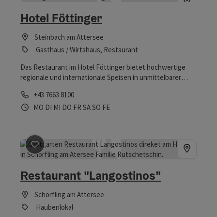
Hotel Föttinger
Steinbach am Attersee
Gasthaus / Wirtshaus, Restaurant
Das Restaurant im Hotel Föttinger bietet hochwertige
regionale und internationale Speisen in unmittelbarer
Seenähe.
Telefon
+43 7663 8100
Öffnungszeiten
Montag geöffnet
Dienstag geöffnet
Mittwoch geöffnet
Donnerstag geöffnet
Freitag geöffnet
Samstag geöffnet
Sonntag geöffnet
Feiertag geöffnet
MO
DI
MI
DO
FR
SA
SO
FE
Beitrag merken
: Restaurant "Langostinos"
Restaurant "Langostinos"
Schörfling am Attersee
Haubenlokal