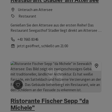
Unterach am Attersee
Restaurant
Genießen Sie den Attersee aus der ersten Reihe! Das
Restaurant Seegasthof Stadler liegt direkt am Attersee in
einer malerischen und verträumten Bucht. Bei uns kann
Telefon
+43 7665 8346
man im Schatten unserer Kastanienbäume oder in der
jetzt geöffnet,
schließt um 21:00
Wärme der Sonne am Bootshaus Platz nehmen und den
Tag an sich vorbeiziehen lassen.
Beitrag merken
: Ristorante Fischer Sepp "da Michele"
Ristorante Fischer Sepp "da
Michele"