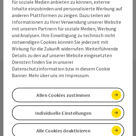
für soziale Medien anbieten zu können, externe
derzeit geschlossen
, öffnet um 11:45
Inhalte einzubinden und personalisierte Werbung auf
anderen Plattformen zu zeigen. Dazu teilen wir
Informationen zu Ihrer Verwendung unserer Website
mit unseren Partnern für soziale Medien, Werbung
und Analysen. Ihre Einwilligung zu technisch nicht
notwendigen Cookies können Sie jederzeit mit
Wirkung für die Zukunft widerrufen. Weiterführende
Details zu den auf unserer Website eingesetzten
Diensten finden Sie in unserer
Datenschutzinformation bzw. in diesem Cookie
Banner. Mehr über uns im Impressum.
Kontakt
Allen Cookies zustimmen
Salzkammergut Tourismus - Destination
Individuelle Einstellungen
Attersee-Attergau
Alle Cookies deaktivieren
Attergaustraße 55