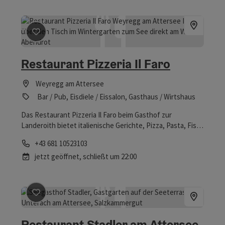
herrlichem Blick auf den Attersee. Genießen Sie
traditionelle Gerichte, auf Basis regionaler Zutaten
modern interpretiert. Im Haus befindet sich auch das
Hotel Litzlberger Keller mit 12 gemütlichen Seeblick-
Beitrag merken
: Restaurant Pizzeria Il Faro
Zimmern und Appartments.
Restaurant Pizzeria Il Faro
Weyregg am Attersee
Bar / Pub, Eisdiele / Eissalon, Gasthaus / Wirtshaus
Das Restaurant Pizzeria Il Faro beim Gasthof zur
Landeroith bietet italienische Gerichte, Pizza, Pasta, Fisch
aus eigenem Fang und Eis direkt am Attersee mit
Telefon
+43 681 10523103
wunderschöner Seeterrasse. An Sommerwochenenden
jetzt geöffnet,
schließt um 22:00
werden im Cocktailgarten köstliche Drinks serviert.
Beitrag merken
: Restaurant Stadler am Attersee
Restaurant Stadler am Attersee