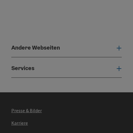
Andere Webseiten
Ande
Services
Serv
Presse & Bilder
Karriere