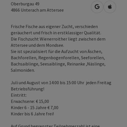
Oberburgau 49
in Google Map
in Apple
4866
Unterach am Attersee
Frische Fische aus eigener Zucht, verschieden
geräuchert und frisch in erstklassiger Qualität.
Die Fischzucht Wienerroither liegt zwischen dem
Attersee und dem Mondsee.
Sie ist spezialisiert für die Aufzucht von Äschen,
Bachforellen, Regenbogenforellen, Seeforellen,
Bachsaiblinge, Seesaiblinge, Reinanke ,Näslinge,
Salmoniden.
Juli und August von 14:00 bis 15:00 Uhr jeden Freitag
Betriebsführung!
Eintritt:
Erwachsene: € 15,00
Kinder 6 - 15 Jahre € 7,00
Kinder bis 6 Jahre frei!
Auf Grund begrenzter Teilnehmerzahl ist eine