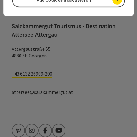
Kontakt
Salzkammergut Tourismus - Destination
Attersee-Attergau
Attergaustraße 55
4880 St. Georgen
+43 6132 26909-200
attersee@salzkammergut.at
Pinterest
Instagram
Facebook
YouTube