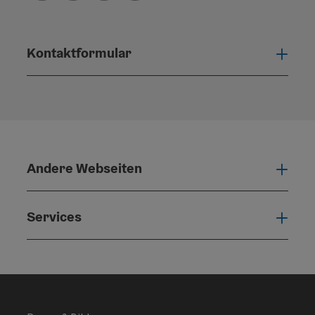
Kontaktformular
Konta
Andere Webseiten
Ande
Services
Serv