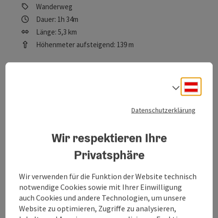
Wanderweg
Dauer: 1h 34m
Länge: 5,3 km
Höhenmeter aufsteigend: 139 m
Leicht
Schwierigkeit:
Deuts
Sprach
Leicht
Kondition:
Einige Ausblicke
Panorama:
Datenschutzerklärung
Wir respektieren Ihre
Beitrag merken
: Viktor Kaplan Themenweg
Privatsphäre
Viktor Kaplan Themenweg
Wir verwenden für die Funktion der Website technisch
notwendige Cookies sowie mit Ihrer Einwilligung
Startort
Unterach am Attersee
auch Cookies und andere Technologien, um unsere
Nordic-Walking-Strecke, Laufstrecke, Wanderweg
Website zu optimieren, Zugriffe zu analysieren,
Dauer: 2h 30m