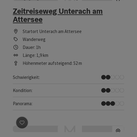
Zeitreiseweg Unterach am
Attersee
Startort
Unterach am Attersee
Wanderweg
Dauer: 1h
Länge: 1,9 km
Höhenmeter aufsteigend: 52 m
Leicht
Schwierigkeit:
Leicht
Kondition:
Einige Ausblicke
Panorama:
Beitrag merken
: Das gläserne Tal