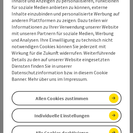
Inhalte und Anzeigen zu personalisieren, Funktionen
Länge: 8,3 km
für soziale Medien anbieten zu können, externe
Inhalte einzubinden und personalisierte Werbung auf
Höhenmeter aufsteigend: 229 m
anderen Plattformen zu zeigen. Dazu teilen wir
Informationen zu Ihrer Verwendung unserer Website
Mittel
Schwierigkeit:
mit unseren Partnern für soziale Medien, Werbung
und Analysen. Ihre Einwilligung zu technisch nicht
Mittel
Kondition:
notwendigen Cookies können Sie jederzeit mit
Wirkung für die Zukunft widerrufen. Weiterführende
Tolles Panorama
Panorama:
Details zu den auf unserer Website eingesetzten
Diensten finden Sie in unserer
Datenschutzinformation bzw. in diesem Cookie
Banner. Mehr über uns im Impressum.
Allen Cookies zustimmen
Individuelle Einstellungen
Alle Cookies deaktivieren