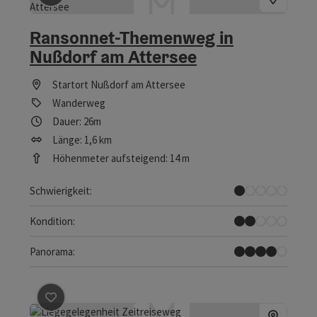
Ransonnet-Themenweg in
Nußdorf am Attersee
Startort
Nußdorf am Attersee
Wanderweg
Dauer: 26m
Länge: 1,6 km
Höhenmeter aufsteigend: 14 m
Sehr leicht
Schwierigkeit:
Leicht
Kondition:
Tolles Panorama
Panorama:
Beitrag merken
: Zeitreiseweg Unterach am Attersee