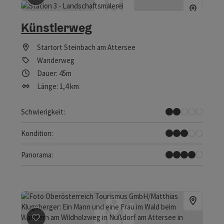
Künstlerweg
Startort
Steinbach am Attersee
Wanderweg
Dauer: 45m
Länge: 1,4 km
Leicht
Schwierigkeit:
Mittel
Kondition:
Tolles Panorama
Panorama:
Beitrag merken
: Wildholzweg Nußdorf am Attersee