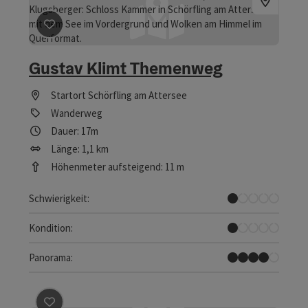
Beitrag merken
: Gustav Klimt Themenweg
Gustav Klimt Themenweg
Startort
Schörfling am Attersee
Wanderweg
Dauer: 17m
Länge: 1,1 km
Höhenmeter aufsteigend: 11 m
Sehr leicht
Schwierigkeit:
Sehr leicht
Kondition:
Tolles Panorama
Panorama:
Beitrag merken
: Künstlerweg