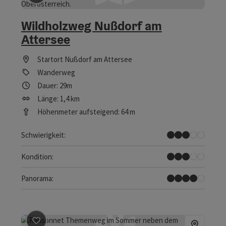
Wildholzweg Nußdorf am
Attersee
Startort
Nußdorf am Attersee
Wanderweg
Dauer: 29m
Länge: 1,4 km
Höhenmeter aufsteigend: 64 m
Mittel
Schwierigkeit:
Mittel
Kondition:
Tolles Panorama
Panorama:
Beitrag merken
: Ransonnet-Themenweg in Nußdorf 