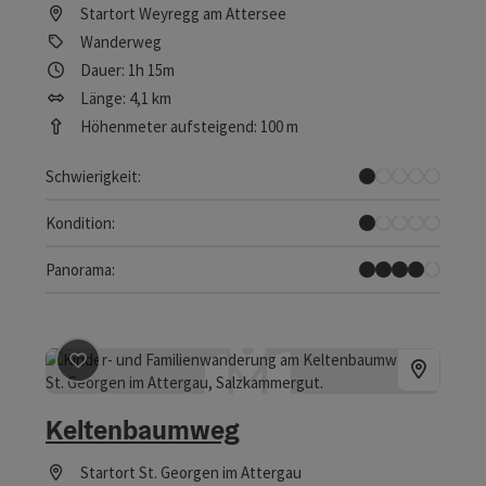
Startort
Weyregg am Attersee
Wanderweg
Dauer: 1h 15m
Länge: 4,1 km
Höhenmeter aufsteigend: 100 m
Sehr leicht
Schwierigkeit:
Sehr leicht
Kondition:
Tolles Panorama
Panorama:
Beitrag merken
: Keltenbaumweg
Keltenbaumweg
Startort
St. Georgen im Attergau