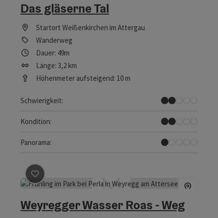
Das gläserne Tal
Startort
Weißenkirchen im Attergau
Wanderweg
Dauer: 49m
Länge: 3,2 km
Höhenmeter aufsteigend: 10 m
Leicht
Schwierigkeit:
Leicht
Kondition:
Kaum Ausblicke
Panorama:
Beitrag merken
: Weyregger Wasser Roas - Weg
Weyregger Wasser Roas - Weg