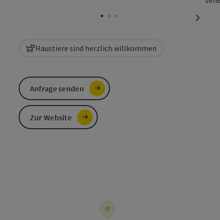
Copyri
nächst
Haustiere sind herzlich willkommen
Anfrage senden
Zur Website