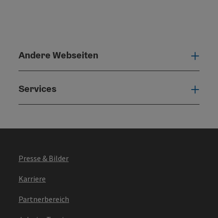
Andere Webseiten
Ande
Services
Serv
Presse & Bilder
Karriere
Partnerbereich