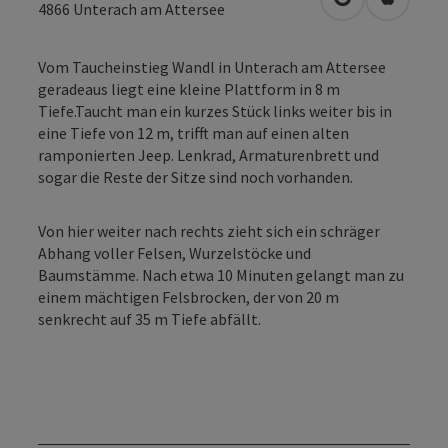
in Google Map
in Apple
4866
Unterach am Attersee
Vom Taucheinstieg Wandl in Unterach am Attersee
geradeaus liegt eine kleine Plattform in 8 m
Tiefe.Taucht man ein kurzes Stück links weiter bis in
eine Tiefe von 12 m, trifft man auf einen alten
ramponierten Jeep. Lenkrad, Armaturenbrett und
sogar die Reste der Sitze sind noch vorhanden.
Von hier weiter nach rechts zieht sich ein schräger
Abhang voller Felsen, Wurzelstöcke und
Baumstämme. Nach etwa 10 Minuten gelangt man zu
einem mächtigen Felsbrocken, der von 20 m
senkrecht auf 35 m Tiefe abfällt.