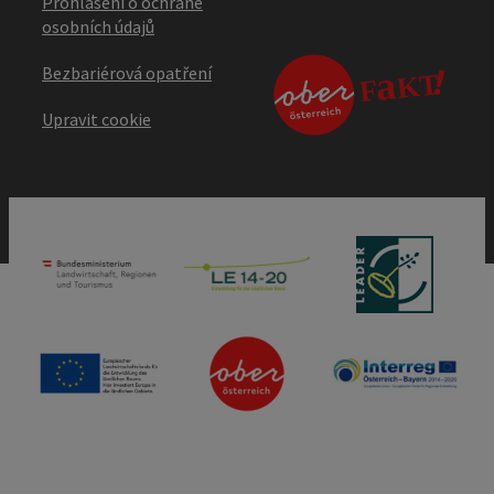
Prohlášení o ochraně
osobních údajů
Bezbariérová opatření
Upravit cookie