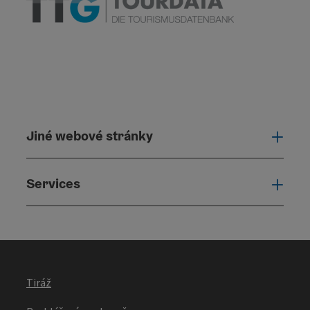
Jiné webové stránky
Jiné
Services
Serv
Tiráž