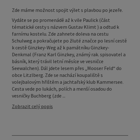
Zde máme možnost spojit výlet s plavbou po jezeře.
Vydáte se po promenádě až k vile Paulick (část
tématické cesty s názvem Gustav Klimt ) a odtud k
farnímu kostelu. Zde zahnete doleva na cestu
Schulweg a pokračujete po žluté značce po lesní cestě
k cestě Ginzkey-Weg až k památníku Ginzkey-
Denkmal (Franz Karl Ginzkey, známý rak. spisovatel a
básník, který trávil letní měsíce ve vesničce
Seewalchen). Dál jdete lesem přes „Mooser Feld“ do
obce Litzlberg. Zde se nachází koupaliště s
volejbalovým hřištěm a jachtařský klub Kammersee.
Cesta vede po lukách, polích a menší osadou do
vesničky Buchberg (zde ...
Zobrazit celý popis