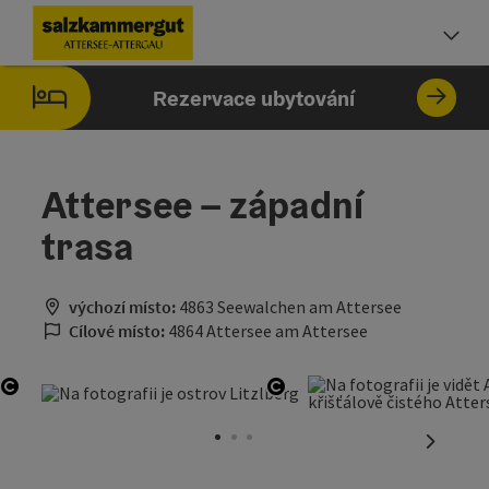
Accesskey
Accesskey
Accesskey
Accesskey
Accesskey
Accesskey
Obsah
Navigace
Začátek stránky
Impressum
Pokyny k používání webové stránky
Úvodní strana
[0]
[1]
[5]
[7]
[2]
[6]
Vo
Rezervace ubytování
Attersee – západní
trasa
výchozí místo:
4863 Seewalchen am Attersee
Cílové místo:
4864 Attersee am Attersee
otevřít copyright
otevřít copyright
nächste