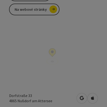
Na webové stránky
Dorfstraße 33
Otevřít v Map
Otevřít
4865
Nußdorf am Attersee