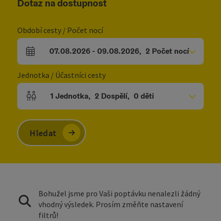
Dotaz na dostupnost
Období cesty / Počet nocí
07.08.2026
-
09.08.2026
,
2
Počet nocí
Pole příjezdu a odjezdu
Jednotka / Účastníci cesty
1
Jednotka
,
2
Dospělí
,
0
děti
Počet jednotek a polí pro osoby
Hledat
Bohužel jsme pro Vaši poptávku nenalezli žádný
vhodný výsledek. Prosím změňte nastavení
filtrů!