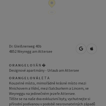
Dr. Gleißnerweg 40b
Otevřít v Map
Otevřít
4852
Weyregg am Attersee
O R A N G E
L O
V Á N �
Designové apartmány - Urlaub am Attersee
O R A N G E
L O V Á L
E T A
Kouzelné místo, mimořádně krásné místo mezi
Mnichovem a Vídní, mezi Salcburkem a Lincem, ve
Weyreggu na jedinečném jezeře Attersee.
Těšte se na naše dva exkluzivní byty, vychutnejte si
přírodní podívanou v podobě nesrovnatelných západů